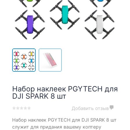
Набор наклеек PGYTECH для
DJI SPARK 8 шт
Добавить отзыв
0
5
0
Набор наклеек PGYTECH для DJI SPARK 8 шт
out
of
служит для придания вашему коптеру
based