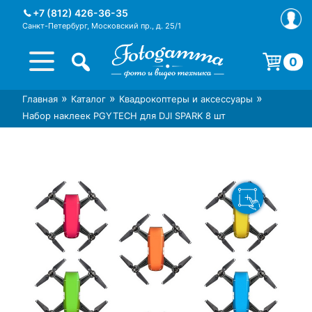
Skip
+7 (812) 426-36-35
to
Санкт-Петербург, Московский пр., д. 25/1
content
0
Корзина пуста.
»
»
»
Главная
Каталог
Квадрокоптеры и аксессуары
Интернет-магазин фототехники
Магазин фотоаксессуаров foto-
Набор наклеек PGYTECH для DJI SPARK 8 шт
Foto-Gamma в СПб
gamma.ru