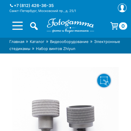
Skip
+7 (812) 426-36-35
to
Санкт-Петербург, Московский пр., д. 25/1
content
0
Корзина пуста.
»
»
»
Главная
Каталог
Видеооборудование
Электронные
Интернет-магазин фототехники
Магазин фотоаксессуаров foto-
»
стедикамы
Набор винтов Zhiyun
Foto-Gamma в СПб
gamma.ru