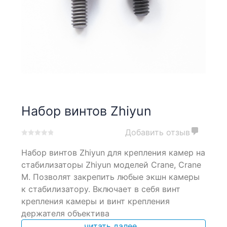
Набор винтов Zhiyun
Добавить отзыв
0
5
0
Набор винтов Zhiyun для крепления камер на
out
of
стабилизаторы Zhiyun моделей Crane, Crane
based
M. Позволят закрепить любые экшн камеры
on
к стабилизатору. Включает в себя винт
customer
ratings
крепления камеры и винт крепления
держателя объектива
читать далее...