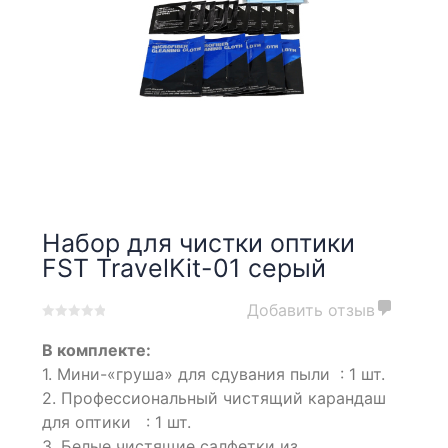
Набор для чистки оптики
FST TravelKit-01 серый
Добавить отзыв
0
5
0
В комплекте:
out
of
1. Мини-«груша» для сдувания пыли : 1 шт.
based
2. Профессиональный чистящий карандаш
on
для оптики : 1 шт.
customer
ratings
3. Белые чистящие салфетки из