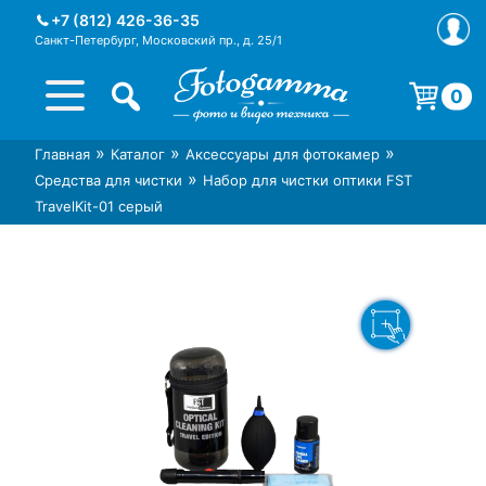
Skip
+7 (812) 426-36-35
to
Санкт-Петербург, Московский пр., д. 25/1
content
0
Корзина пуста.
»
»
»
Главная
Каталог
Аксессуары для фотокамер
Интернет-магазин фототехники
Магазин фотоаксессуаров foto-
»
Средства для чистки
Набор для чистки оптики FST
Foto-Gamma в СПб
gamma.ru
TravelKit-01 серый