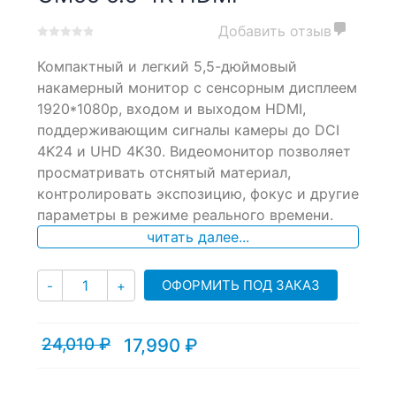
Добавить отзыв
0
5
0
Компактный и легкий 5,5-дюймовый
out
of
накамерный монитор с сенсорным дисплеем
based
1920*1080p, входом и выходом HDMI,
on
поддерживающим сигналы камеры до DCI
customer
ratings
4K24 и UHD 4K30. Видеомонитор позволяет
просматривать отснятый материал,
контролировать экспозицию, фокус и другие
параметры в режиме реального времени.
читать далее...
Количество
ОФОРМИТЬ ПОД ЗАКАЗ
-
+
24,010
₽
17,990
₽
Текущая
Первоначальная
цена:
цена
17,990 ₽.
составляла
24,010 ₽.