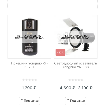
НЕТ НА СКЛАДЕ, НО
НЕТ НА СКЛАДЕ, НО
ДОСТУПНО ПОД ЗАКАЗ.
ДОСТУПНО ПОД ЗАКАЗ.
-32%
для
Приемник Yongnuo RF-
Светодиодный осветитель
С
в
602RX
Yongnuo YN-168
0
5
0
0
5
0
1,290
₽
4,690
₽
3,190
₽
out
out
Текущая
Первоначал
of
of
цена:
цена
based
based
Под заказ
Под заказ
on
on
3,190 ₽.
составляла