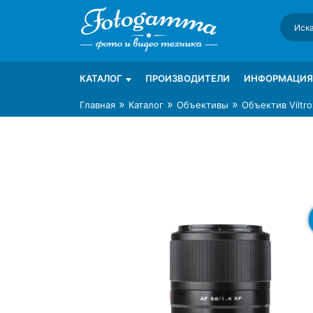
Skip
to
content
Интернет-магазин фототехники Foto-Ga
Магазин фотоаксессуаров foto-gamma.ru
КАТАЛОГ
ПРОИЗВОДИТЕЛИ
ИНФОРМАЦИЯ
»
»
»
Главная
Каталог
Объективы
Объектив Viltro