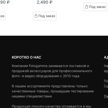
890
₽
2,490
₽
out
кущая
ервоначальная
Под заказ
of
на:
ена
based
каз
Под заказ
on
0 ₽.
оставляла
customer
,000 ₽.
ratings
КОРОТКО О НАС
А
Компания Fotogamma занимается поставкой и
На
продажей аксессуаров для профессионального
ад
фото- и видео оборудования с 2010 года.
По
В нашем ассортименте представлены только
Су
качественные товары, прошедшие тестирование
нашими специалистами.
См
Продукция плохого качества отсеивается и мы