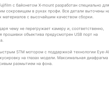
Fujifilm с байонетом X-mount разработан специально дл
им сокровищем в руках профи. Все детали выточены н
х материалов с высочайшим качеством сборки.
даря чему не перегружает камеру и, соответственно,
ия прошивки объектива предусмотрен USB порт на
а.
ыстрым STM мотором с поддержкой технологии Eye-AF
кусировку на глазах модели. Максимальная диафрагма
асивым размытием на фона.