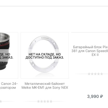
НЕТ НА СКЛАДЕ, 
ДОСТУПНО ПОД ЗА
Батарейный блок Pix
381 для Canon Speedl
ДЕ, НО
НЕТ НА СКЛАДЕ, НО
EX II
 ЗАКАЗ.
ДОСТУПНО ПОД ЗАКАЗ.
0
5
0
out
 Canon 24-
Металлический байонет
дозатором
Meike MK-EM1 для Sony NEX
of
based
3,990
₽
on
customer
0
5
0
ratings