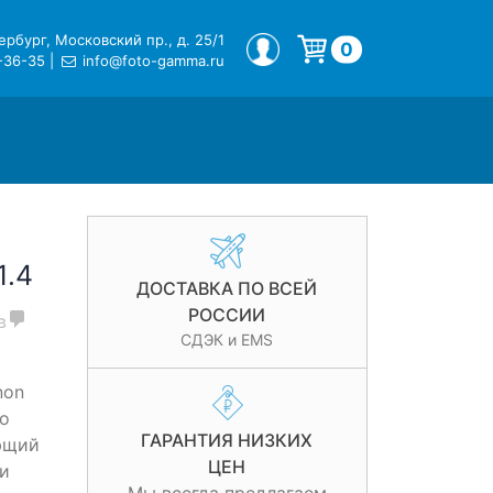
рбург, Московский пр., д. 25/1
МОЙ ПРОФИЛЬ
0
-36-35
|
info@foto-gamma.ru
Корзина пуста.
1.4
ДОСТАВКА ПО ВСЕЙ
РОССИИ
в
СДЭК и EMS
non
то
ГАРАНТИЯ НИЗКИХ
ющий
ЦЕН
и