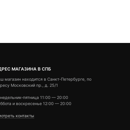
2,190
₽
390
₽
out
out
of
of
based
based
Под заказ
Под заказ
on
on
customer
customer
ratings
ratings
ДРЕС МАГАЗИНА В СПБ
ш магазин находится в Санкт-Петербурге, по
ресу Московский пр., д. 25/1
недельник-пятница 11:00 — 20:00
ббота и воскресенье 12:00 — 20:00
отреть контакты