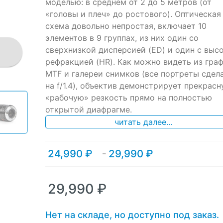
моделью: в среднем от 2 до 5 метров (от
«головы и плеч» до ростового). Оптическая
схема довольно непростая, включает 10
элементов в 9 группах, из них один со
сверхнизкой дисперсией (ED) и один с выс
рефракцией (HR). Как можно видеть из гра
MTF и галереи снимков (все портреты сдел
на f/1.4), объектив демонстрирует прекрасн
«рабочую» резкость прямо на полностью
открытой диафрагме.
читать далее...
24,990
₽
29,990
₽
Диапазон
–
цен:
24,990 ₽
–
29,990
₽
29,990 ₽
Нет на складе, но доступно под заказ.