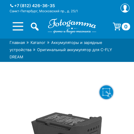
Skip
+7 (812) 426-36-35
to
Санкт-Петербург, Московский пр., д. 25/1
content
0
Корзина пуста.
»
»
Главная
Каталог
Аккумуляторы и зарядные
Интернет-магазин фототехники
Магазин фотоаксессуаров foto-
»
устройства
Оригинальный аккумулятор для C-FLY
Foto-Gamma в СПб
gamma.ru
DREAM