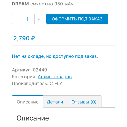
of
DREAM
емкостью 950 мАч.
based
on
Количество
customer
ОФОРМИТЬ ПОД ЗАКАЗ
-
+
ratings
2,790
₽
Нет на складе, но доступно под заказ.
Артикул:
02449
Категория:
Архив товаров
Производитель:
C FLY
Описание
Детали
Отзывы (0)
Описание