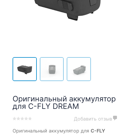
Оригинальный аккумулятор
для C-FLY DREAM
Добавить отзыв
0
5
0
Оригинальный аккумулятор для
C-FLY
out