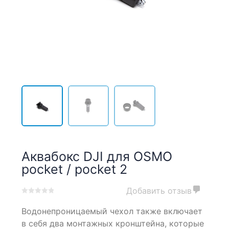
Аквабокс DJI для OSMO
pocket / pocket 2
Добавить отзыв
0
5
0
Водонепроницаемый чехол также включает
out
of
в себя два монтажных кронштейна, которые
based