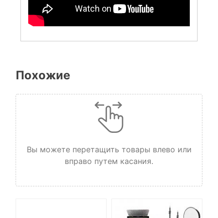
Похожие
Вы можете перетащить товары влево или
вправо путем касания.