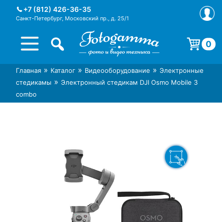
Skip
+7 (812) 426-36-35
to
Санкт-Петербург, Московский пр., д. 25/1
content
0
Корзина пуста.
»
»
»
Главная
Каталог
Видеооборудование
Электронные
Интернет-магазин фототехники
Магазин фотоаксессуаров foto-
»
стедикамы
Электронный стедикам DJI Osmo Mobile 3
Foto-Gamma в СПб
gamma.ru
combo