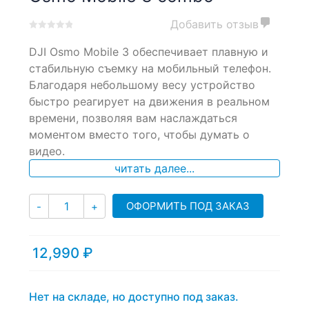
Добавить отзыв
0
5
0
DJI Osmo Mobile 3 обеспечивает плавную и
out
of
стабильную съемку на мобильный телефон.
based
Благодаря небольшому весу устройство
on
быстро реагирует на движения в реальном
customer
ratings
времени, позволяя вам наслаждаться
моментом вместо того, чтобы думать о
видео.
читать далее...
Количество
ОФОРМИТЬ ПОД ЗАКАЗ
-
+
12,990
₽
Нет на складе, но доступно под заказ.