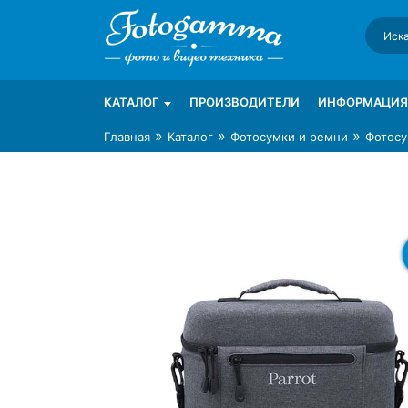
Skip
to
content
Интернет-магазин фототехники Foto-Ga
Магазин фотоаксессуаров foto-gamma.ru
КАТАЛОГ
ПРОИЗВОДИТЕЛИ
ИНФОРМАЦИЯ
»
»
»
Главная
Каталог
Фотосумки и ремни
Фотосу