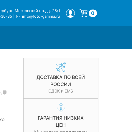
рбург, Московский пр., д. 25/1
МОЙ ПРОФИЛЬ
0
-36-35
|
info@foto-gamma.ru
Корзина пуста.
ДОСТАВКА ПО ВСЕЙ
РОССИИ
СДЭК и EMS
в
в
ГАРАНТИЯ НИЗКИХ
ко
ЦЕН