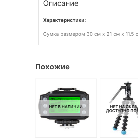
Описание
Характеристики:
Сумка размером 30 см х 21 см х 11.5 
Похожие
СКЛАДЕ, НО
ПОД ЗАКАЗ.
НЕТ В НАЛИЧИИ
НЕТ НА СКЛА
ДОСТУПНО ПОД
C-252 UC1
ный пульт ДУ