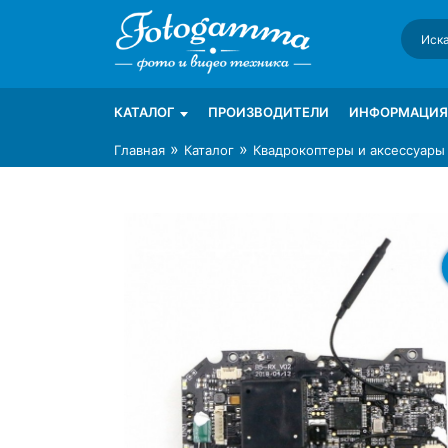
Skip
to
content
Интернет-магазин фототехники Foto-Ga
Магазин фотоаксессуаров foto-gamma.ru
КАТАЛОГ
ПРОИЗВОДИТЕЛИ
ИНФОРМАЦИЯ
»
»
Главная
Каталог
Квадрокоптеры и аксессуары