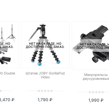
ДЕ, НО
НЕТ НА СКЛАДЕ, НО
НЕТ НА СКЛАДЕ, 
 ЗАКАЗ.
ДОСТУПНО ПОД ЗАКАЗ.
ДОСТУПНО ПОД ЗА
0 Double
Штатив JOBY GorillaPod
Макрорельсы
Video
двухуровневы
0
5
0
0
5
0
3,470
₽
1,790
₽
1,990
₽
out
out
кущая
ервоначальная
of
of