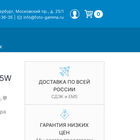
рбург, Московский пр., д. 25/1
МОЙ ПРОФИЛЬ
0
-36-35
|
info@foto-gamma.ru
Корзина пуста.
K
B5W
ДОСТАВКА ПО ВСЕЙ
РОССИИ
СДЭК и EMS
в
ера
ГАРАНТИЯ НИЗКИХ
ЦЕН