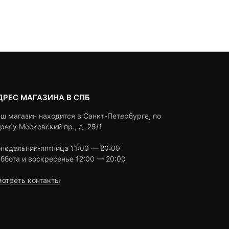
based
based
Под заказ
Под заказ
on
on
customer
customer
ratings
ratings
ДРЕС МАГАЗИНА В СПБ
ш магазин находится в Санкт-Петербурге, по
ресу Московский пр., д. 25/1
недельник-пятница 11:00 — 20:00
ббота и воскресенье 12:00 — 20:00
отреть контакты