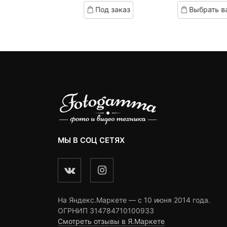
цена:
цена
це
ц
ed
based
based
д заказ
Под заказ
Выбрать в
on
on
890 ₽.
составляла
23
с
omer
customer
customer
1,000 ₽.
2
ngs
ratings
ratings
МЫ В СОЦ СЕТЯХ
На Яндекс.Маркете — c 10 июня 2014 года.
ОГРНИП 314784710100933
Смотреть отзывы в Я.Маркете