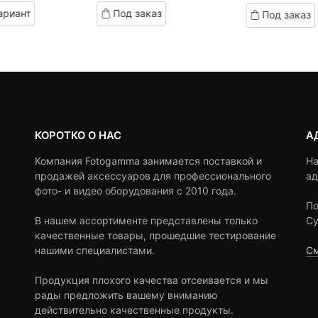
на:
ена
based
based
ариант
Под заказ
Под заказ
on
on
,470 ₽.
оставляла
customer
customer
4,200 ₽.
ratings
ratings
КОРОТКО О НАС
А
Компания Fotogamma занимается поставкой и
На
продажей аксессуаров для профессионального
ад
фото- и видео оборудования с 2010 года.
По
В нашем ассортименте представлены только
Су
качественные товары, прошедшие тестирование
нашими специалистами.
См
Продукция плохого качества отсеивается и мы
рады предложить вашему вниманию
действительно качественные продукты.