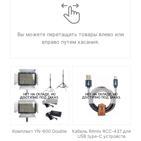
Вы можете перетащить товары влево или
вправо путем касания.
НЕТ НА СКЛАДЕ, НО
НЕТ НА СКЛАДЕ, НО
ДОСТУПНО ПОД ЗАКАЗ.
ДОСТУПНО ПОД ЗАКАЗ.
M42
Комплект YN-600 Double
Кабель Ritmix RCC-437 для
П
USB type-C устройств