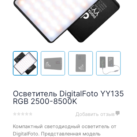
Осветитель DigitalFoto YY135
RGB 2500-8500K
Добавить отзыв
0
5
0
Компактный светодиодный осветитель от
out
of
DigitalFoto. Представленная модель
based