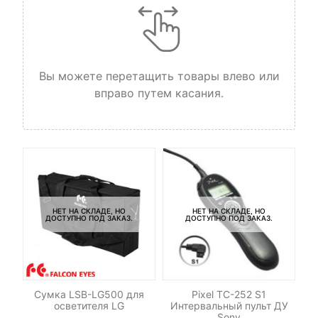
Вы можете перетащить товары влево или
вправо путем касания.
НЕТ НА СКЛАДЕ, НО
НЕТ НА СКЛАДЕ, НО
ДОСТУПНО ПОД ЗАКАЗ.
ДОСТУПНО ПОД ЗАКАЗ.
-
RO
Сумка LSB-LG500 для
Pixel TC-252 S1
Н
осветителя LG
Интервальный пульт ДУ
Sony