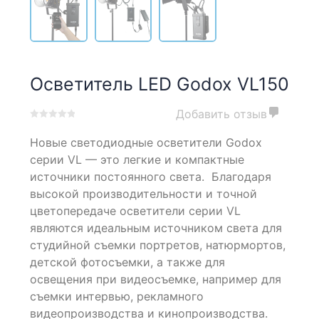
Осветитель LED Godox VL150
Добавить отзыв
0
5
0
Новые светодиодные осветители Godox
out
of
серии VL — это легкие и компактные
based
источники постоянного света. Благодаря
on
высокой производительности и точной
customer
ratings
цветопередаче осветители серии VL
являются идеальным источником света для
студийной съемки портретов, натюрмортов,
детской фотосъемки, а также для
освещения при видеосъемке, например для
съемки интервью, рекламного
видеопроизводства и кинопроизводства.