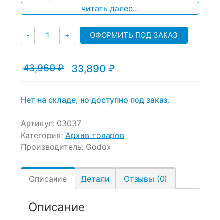
читать далее...
Количество
ОФОРМИТЬ ПОД ЗАКАЗ
-
+
43,960
₽
33,890
₽
Текущая
Первоначальная
цена:
цена
33,890 ₽.
составляла
43,960 ₽.
Нет на складе, но доступно под заказ.
Артикул:
03037
Категория:
Архив товаров
Производитель:
Godox
Описание
Детали
Отзывы (0)
Описание