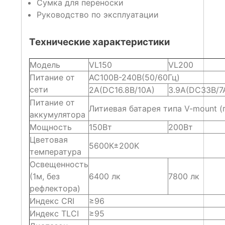
Сумка для переноски
Руководство по эксплуатации
Технические характеристики
Модель
VL150
VL200
Питание от
AC100В-240В(50/60Гц)
сети
2А(DC16.8В/10А)
3.9А(DC33В/7
Питание от
Литиевая батарея типа V-mount (
аккумулятора
Мощность
150Вт
200Вт
Цветовая
5600К±200K
температура
Освещенность
(1м, без
6400 лк
7800 лк
рефлектора)
Индекс CRI
≥96
Индекс TLCI
≥95