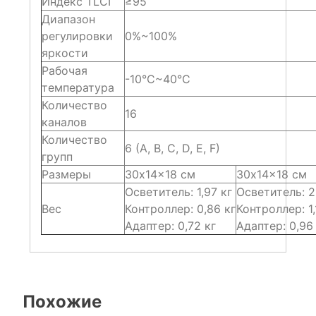
Индекс TLCI
≥95
Диапазон
регулировки
0%~100%
яркости
Рабочая
-10°С~40°С
температура
Количество
16
каналов
Количество
6 (A, B, C, D, E, F)
групп
Размеры
30х14×18 см
30х14×18 см
Осветитель: 1,97 кг
Осветитель: 2
Вес
Контроллер: 0,86 кг
Контроллер: 1,
Адаптер: 0,72 кг
Адаптер: 0,96
Похожие