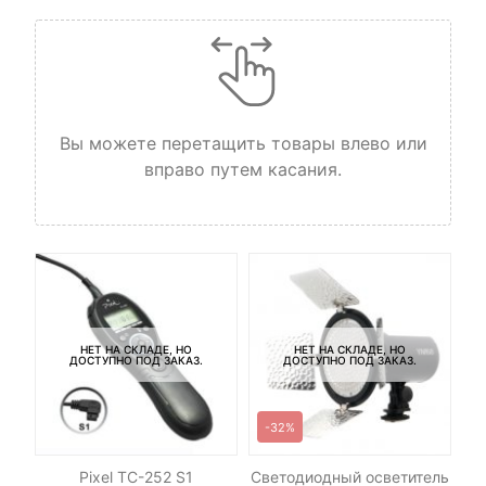
Вы можете перетащить товары влево или
вправо путем касания.
НЕТ НА СКЛАДЕ, НО
НЕТ НА СКЛАДЕ, НО
ДОСТУПНО ПОД ЗАКАЗ.
ДОСТУПНО ПОД ЗАКАЗ.
-32%
le
Pixel TC-252 S1
Светодиодный осветитель
К