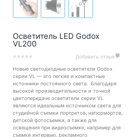
Осветитель LED Godox
VL200
Добавить отзыв
0
5
0
Новые светодиодные осветители Godox
out
of
серии VL — это легкие и компактные
based
источники постоянного света. Благодаря
on
высокой производительности и точной
customer
ratings
цветопередаче осветители серии VL
являются идеальным источником света для
студийной съемки портретов, натюрмортов,
детской фотосъемки, а также для
освещения при видеосъемке, например для
съемки интервью, рекламного