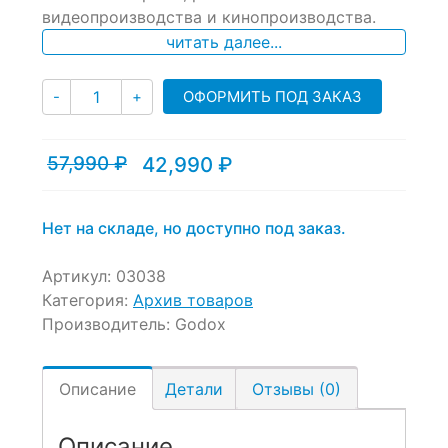
видеопроизводства и кинопроизводства.
читать далее...
Количество
ОФОРМИТЬ ПОД ЗАКАЗ
-
+
57,990
₽
42,990
₽
Текущая
Первоначальная
цена:
цена
42,990 ₽.
составляла
57,990 ₽.
Нет на складе, но доступно под заказ.
Артикул:
03038
Категория:
Архив товаров
Производитель:
Godox
Описание
Детали
Отзывы (0)
Описание