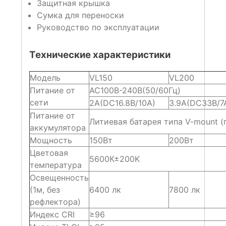
Защитная крышка
Сумка для переноски
Руководство по эксплуатации
Технические характеристики
Модель
VL150
VL200
Питание от
AC100В-240В(50/60Гц)
сети
2А(DC16.8В/10А)
3.9А(DC33В/7
Питание от
Литиевая батарея типа V-mount (
аккумулятора
Мощность
150Вт
200Вт
Цветовая
5600К±200K
температура
Освещенность
(1м, без
6400 лк
7800 лк
рефлектора)
Индекс CRI
≥96