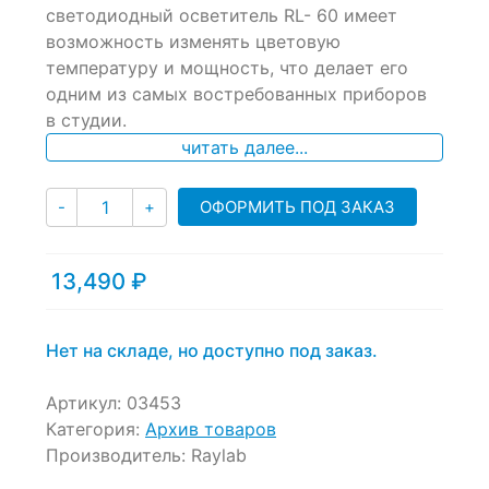
of
светодиодный осветитель RL- 60 имеет
based
возможность изменять цветовую
on
температуру и мощность, что делает его
customer
ratings
одним из самых востребованных приборов
в студии.
читать далее...
Количество
ОФОРМИТЬ ПОД ЗАКАЗ
-
+
13,490
₽
Нет на складе, но доступно под заказ.
Артикул:
03453
Категория:
Архив товаров
Производитель:
Raylab