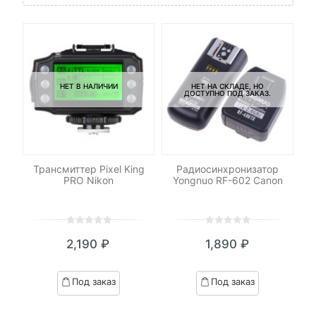
НЕТ В НАЛИЧИИ
НЕТ НА СКЛАДЕ, НО
ДОСТУПНО ПОД ЗАКАЗ.
-
C-
Трансмиттер Pixel King
Радиосинхронизатор
Св
PRO Nikon
Yongnuo RF-602 Canon
0
5
0
0
5
0
2,190
₽
1,890
₽
out
out
of
of
based
based
Под заказ
Под заказ
on
on
customer
customer
ratings
ratings