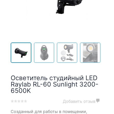
Осветитель студийный LED
Raylab RL-60 Sunlight 3200-
6500K
Добавить отзыв
0
5
0
Созданный для работы в помещении,
out