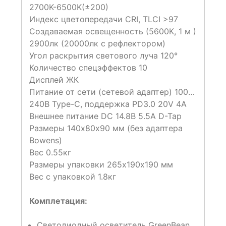
2700K-6500K(±200)
Индекс цветопередачи CRI, TLCI >97
Создаваемая освещенность (5600К, 1 м )
2900лк (20000лк с рефлектором)
Угол раскрытия светового луча 120°
Количество спецэффектов 10
Дисплей ЖК
Питание от сети (сетевой адаптер) 100…
240В Type-C, поддержка PD3.0 20V 4A
Внешнее питание DC 14.8В 5.5А D-Tap
Размеры 140х80х90 мм (без адаптера
Bowens)
Вес 0.55кг
Размеры упаковки 265х190х190 мм
Вес с упаковкой 1.8кг
Комплетация:
Светодиодный осветитель GreenBean