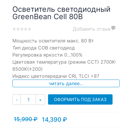
Осветитель светодиодный
GreenBean Cell 80B
Добавить отзыв
0
5
0
Мощность осветителя макс. 80 Вт
out
of
Тип диода СОВ светодиод
based
Регулировка яркости 0…100%
on
Цветовая температура (режим ССТ) 2700K-
customer
ratings
6500K(±200)
Индекс цветопередачи CRI, TLCI >97
читать далее...
Количество
ОФОРМИТЬ ПОД ЗАКАЗ
-
+
15,990
₽
14,390
₽
Текущая
Первоначальная
цена:
цена
14,390 ₽.
составляла