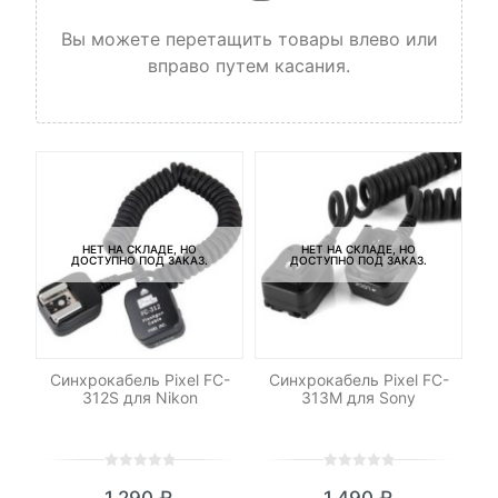
Вы можете перетащить товары влево или
вправо путем касания.
НЕТ НА СКЛАДЕ, НО
НЕТ НА СКЛАДЕ, НО
ДОСТУПНО ПОД ЗАКАЗ.
ДОСТУПНО ПОД ЗАКАЗ.
-
ДУ
Синхрокабель Pixel FC-
Синхрокабель Pixel FC-
Пе
312S для Nikon
313M для Sony
0
5
0
0
5
0
1,290
₽
1,490
₽