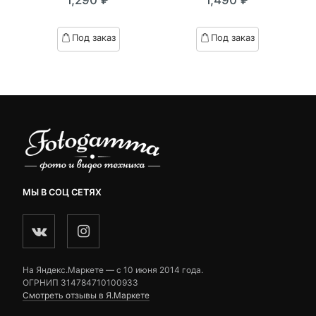
out
out
of
of
based
based
Под заказ
Под заказ
on
on
customer
customer
ratings
ratings
МЫ В СОЦ СЕТЯХ
На Яндекс.Маркете — c 10 июня 2014 года.
ОГРНИП 314784710100933
Смотреть отзывы в Я.Маркете