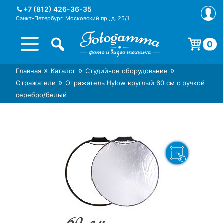
Skip
+7 (812) 426-36-35
to
Санкт-Петербург, Московский пр., д. 25/1
content
0
Корзина пуста.
»
»
»
Главная
Каталог
Студийное оборудование
Интернет-магазин фототехники
Магазин фотоаксессуаров foto-
»
Отражатели
Отражатель Hylow круглый 60 см с ручкой
Foto-Gamma в СПб
gamma.ru
серебро/белый