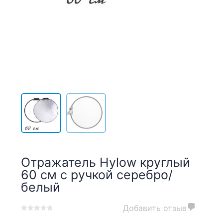
Отражатель Hylow круглый
60 см с ручкой серебро/
белый
Добавить отзыв
0
5
0