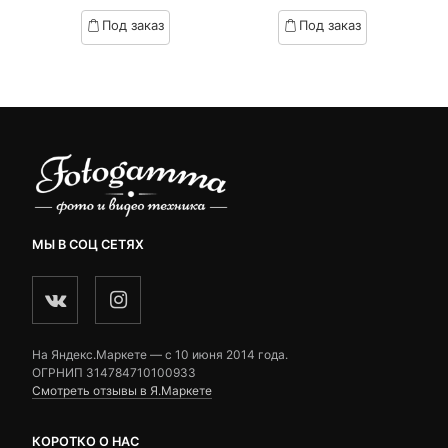
based
based
Под заказ
Под заказ
on
on
.
вляла
customer
customer
₽.
ratings
ratings
МЫ В СОЦ СЕТЯХ
На Яндекс.Маркете — c 10 июня 2014 года.
ОГРНИП 314784710100933
Смотреть отзывы в Я.Маркете
КОРОТКО О НАС