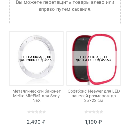
Вы можете перетащить товары влево или
вправо путем касания.
НЕТ НА СКЛАДЕ, НО
НЕТ НА СКЛАДЕ, НО
ДОСТУПНО ПОД ЗАКАЗ.
ДОСТУПНО ПОД ЗАКАЗ.
M42
Металлический байонет
Софтбокс Neewer для LED
Meike MK-EM1 для Sony
панелей размером до
NEX
25×22 см
0
5
0
0
5
0
₽
2,490
₽
1,190
₽
out
out
я
начальная
of
of