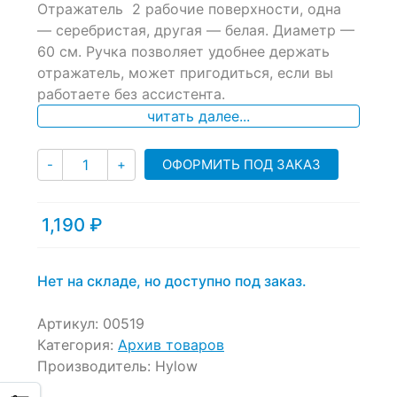
Отражатель 2 рабочие поверхности, одна
out
of
— серебристая, другая — белая. Диаметр —
based
60 см. Ручка позволяет удобнее держать
on
отражатель, может пригодиться, если вы
customer
ratings
работаете без ассистента.
читать далее...
Количество
ОФОРМИТЬ ПОД ЗАКАЗ
-
+
1,190
₽
Нет на складе, но доступно под заказ.
Артикул:
00519
Категория:
Архив товаров
Производитель:
Hylow