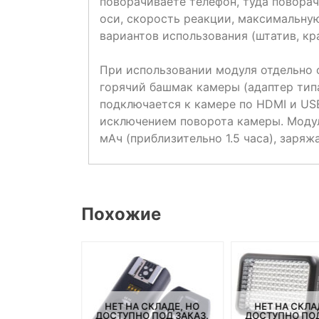
поворачиваете телефон, туда повора
оси, скорость реакции, максимальну
вариантов использования (штатив, кра
При использовании модуля отдельно о
горячий башмак камеры (адаптер типа
подключается к камере по HDMI и USB
исключением поворота камеры. Модул
мАч (приблизительно 1.5 часа), заряж
Похожие
НЕТ НА СКЛАДЕ, НО
НЕТ НА СКЛА
СКЛАДЕ, НО
ДОСТУПНО ПОД ЗАКАЗ.
ДОСТУПНО ПОД
ПОД ЗАКАЗ.