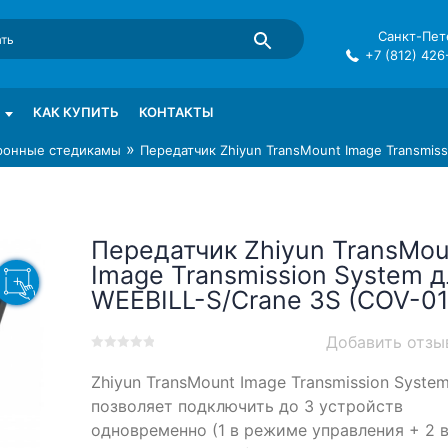
Санкт-Пете
+7 (812) 426
mma в СПб
КАК КУПИТЬ
КОНТАКТЫ
»
ронные стедикамы
Передатчик Zhiyun TransMount Image Transmiss
Передатчик Zhiyun TransMou
Image Transmission System 
WEEBILL-S/Crane 3S (COV-01
Добавить отзы
0
5
0
Zhiyun TransMount Image Transmission Syste
out
of
позволяет подключить до 3 устройств
based
одновременно (1 в режиме управления + 2 
on