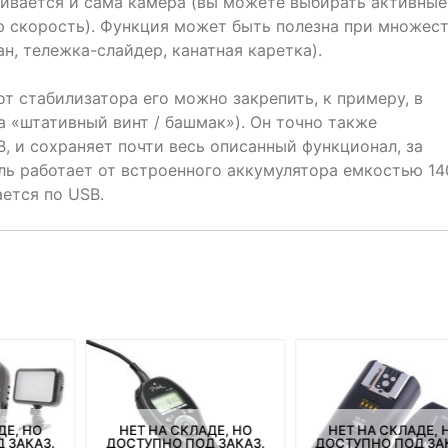
чивается и сама камера (вы можете выбирать активные
ю скорость). Функция может быть полезна при множес
н, тележка-слайдер, канатная каретка).
т стабилизатора его можно закрепить, к примеру, в
 «штативный винт / башмак»). Он точно также
, и сохраняет почти весь описанный функционал, за
ь работает от встроенного аккумулятора емкостью 14
ается по USB.
ДЕ, НО
НЕТ НА СКЛАДЕ, НО
НЕТ НА СКЛАДЕ, 
 ЗАКАЗ.
ДОСТУПНО ПОД ЗАКАЗ.
ДОСТУПНО ПОД ЗА