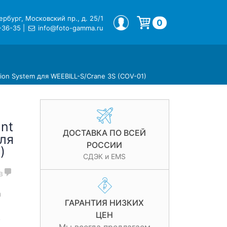
рбург, Московский пр., д. 25/1
МОЙ ПРОФИЛЬ
0
-36-35
|
info@foto-gamma.ru
Корзина пуста.
ion System для WEEBILL-S/Crane 3S (COV-01)
nt
ДОСТАВКА ПО ВСЕЙ
для
РОССИИ
)
СДЭК и EMS
в
m
ГАРАНТИЯ НИЗКИХ
ЦЕН
в