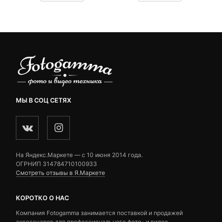
вляла
890 ₽.
составляла
customer
customer
₽.
1,000 ₽.
ratings
ratings
МЫ В СОЦ СЕТЯХ
На Яндекс.Маркете — c 10 июня 2014 года.
ОГРНИП 314784710100933
Смотреть отзывы в Я.Маркете
КОРОТКО О НАС
Компания Fotogamma занимается поставкой и продажей
аксессуаров для профессионального фото- и видео