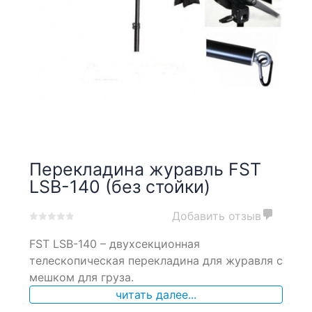
Перекладина журавль FST
LSB-140 (без стойки)
Добавить отзыв
0
5
0
FST LSB-140 – двухсекционная
out
of
телескопическая перекладина для журавля с
based
мешком для груза.
on
читать далее...
customer
ratings