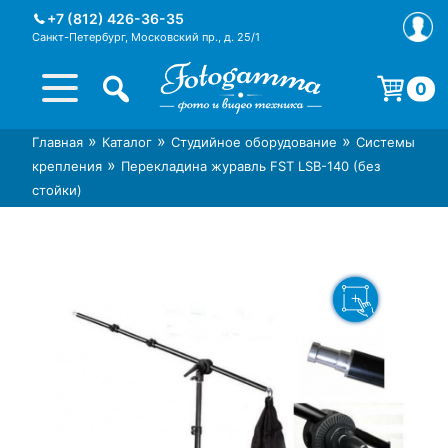
Skip
+7 (812) 426-36-35
to
Санкт-Петербург, Московский пр., д. 25/1
content
0
Корзина пуста.
»
»
»
Главная
Каталог
Студийное оборудование
Системы
Интернет-магазин фототехники
Магазин фотоаксессуаров foto-
»
крепления
Перекладина журавль FST LSB-140 (без
Foto-Gamma в СПб
gamma.ru
стойки)