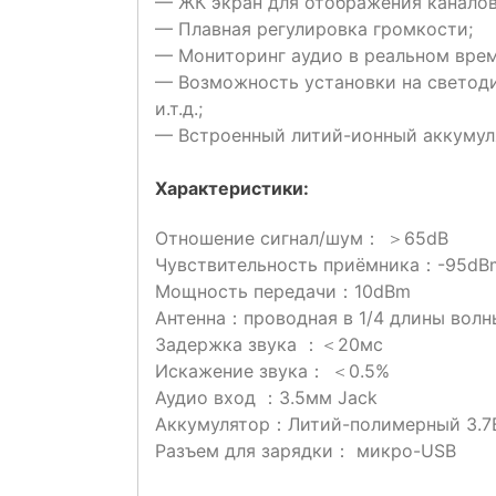
— ЖК экран для отображения каналов 
— Плавная регулировка громкости;
— Мониторинг аудио в реальном врем
— Возможность установки на светоди
и.т.д.;
— Встроенный литий-ионный аккумул
Характеристики:
Отношение сигнал/шум： ＞65dB
Чувствительность приёмника：-95dB
Мощность передачи：10dBm
Антенна：проводная в 1/4 длины волн
Задержка звука ：＜20мс
Искажение звука： ＜0.5%
Аудио вход ：3.5мм Jack
Аккумулятор：Литий-полимерный 3.7
Разъем для зарядки： микро-USB