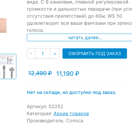
виде. С 6 каналами, плавной регулировкой
customer
ratings
громкости и дальностью передачи (при усл
отсутствия препятствий) до 60м, WS 50
удовлетворит все ваши фантазии при запис
голоса.
читать далее...
Количество
ОФОРМИТЬ ПОД ЗАКАЗ
-
+
12,490
₽
11,190
₽
Текущая
Первоначальная
цена:
цена
11,190 ₽.
составляла
12,490 ₽.
Нет на складе, но доступно под заказ.
Артикул:
02252
Категория:
Архив товаров
Производитель:
Comica