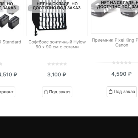
НЕТ НА СКЛАДЕ, 
ДЕ, НО
НЕТ НА СКЛАДЕ, НО
ДОСТУПНО ПОД ЗА
 ЗАКАЗ.
ДОСТУПНО ПОД ЗАКАЗ.
Приемник Pixel King 
 Standard
Софтбокс зонтичный Hylow
Canon
60 х 90 см с сотами
0
5
0
0
5
0
4,590
₽
4,510
₽
3,100
₽
out
out
кущая
ервоначальная
of
of
based
на:
ена
based
Под заказ
ариант
Под заказ
on
on
,510 ₽.
оставляла
customer
customer
ratings
4,960 ₽.
ratings