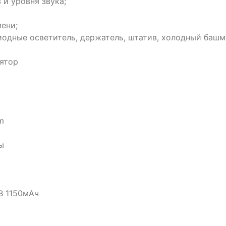
и уровня звука;
ени;
одные осветитель, держатель, штатив, холодный башм
ятор
m
ы
В 1150мАч