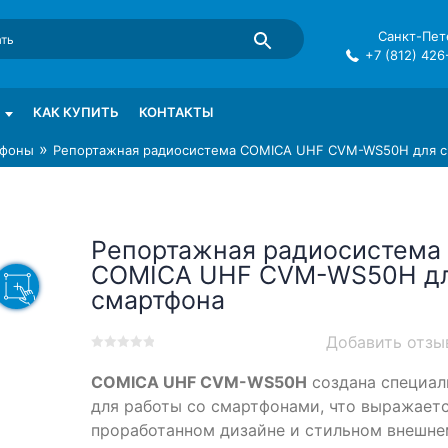
Санкт-Пете
+7 (812) 426
mma в СПб
КАК КУПИТЬ
КОНТАКТЫ
»
фоны
Репортажная радиосистема COMICA UHF CVM-WS50H для 
Репортажная радиосистема
COMICA UHF CVM-WS50H д
смартфона
Добавить отзы
0
5
0
COMICA UHF CVM-WS50H
создана специал
out
of
для работы со смартфонами, что выражаетс
based
проработанном дизайне и стильном внешне
on