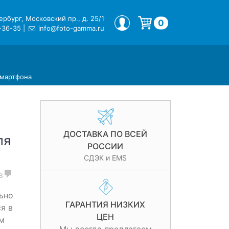
рбург, Московский пр., д. 25/1
МОЙ ПРОФИЛЬ
0
-36-35
|
info@foto-gamma.ru
Корзина пуста.
смартфона
ДОСТАВКА ПО ВСЕЙ
ля
РОССИИ
СДЭК и EMS
в
ьно
ГАРАНТИЯ НИЗКИХ
я в
ЦЕН
м