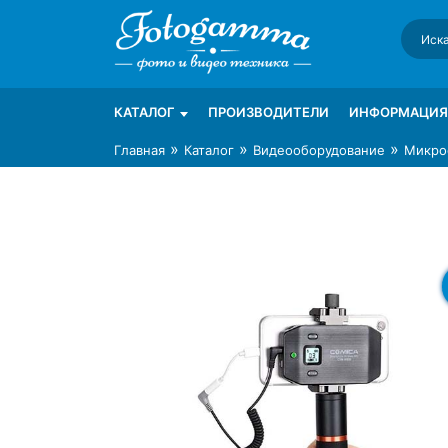
Skip
to
content
Интернет-магазин фототехники Foto-Ga
Магазин фотоаксессуаров foto-gamma.ru
КАТАЛОГ
ПРОИЗВОДИТЕЛИ
ИНФОРМАЦИЯ
»
»
»
Главная
Каталог
Видеооборудование
Микро