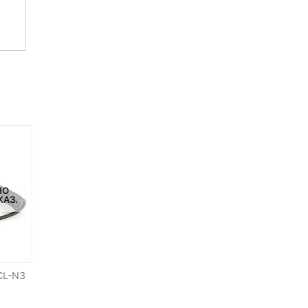
НЕТ НА СКЛАДЕ, НО
НО
НЕТ НА СКЛАДЕ, НО
ДОСТУПНО ПОД ЗАКАЗ.
КАЗ.
ДОСТУПНО ПОД ЗАКАЗ.
-88%
Синхрокабель Pixel FC-312S
CL-N3
Беспроводной пульт
для Nikon
управления Feiyu Tech
miniUSB