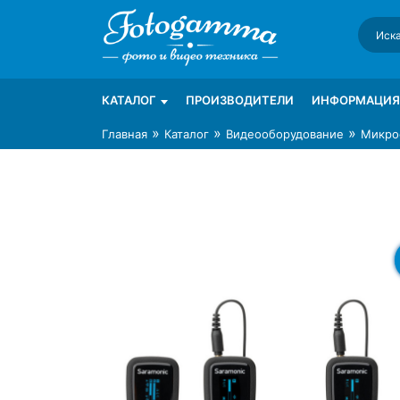
Skip
to
content
Интернет-магазин фототехники Foto-Ga
Магазин фотоаксессуаров foto-gamma.ru
КАТАЛОГ
ПРОИЗВОДИТЕЛИ
ИНФОРМАЦИЯ
»
»
»
Главная
Каталог
Видеооборудование
Микро