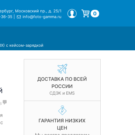
рбург, Московский пр., д. 25/1
МОЙ ПРОФИЛЬ
0
-36-35
|
info@foto-gamma.ru
Корзина пуста.
RX) с кейсом-зарядкой
ДОСТАВКА ПО ВСЕЙ
РОССИИ
й
СДЭК и EMS
в
я
ГАРАНТИЯ НИЗКИХ
 с
ЦЕН