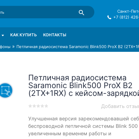
Санкт-Пете
+7 (812) 426
mma в СПб
КАК КУПИТЬ
КОНТАКТЫ
»
фоны
Петличная радиосистема Saramonic Blink500 ProX B2 (2TX+1
Петличная радиосистема
Saramonic Blink500 ProX B2
(2TX+1RX) с кейсом-зарядко
Добавить отзы
0
5
0
Улучшенная версия зарекомендовавшей себ
out
of
беспроводной петличной системы Blink 500
based
увеличенным временем работы и
on