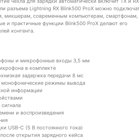
ытие чехла для зарядки автоматически включит TX и RX
и разъема Lightning RX Blink500 ProX можно подключа
, микшерам, современным компьютерам, смартфонам,
е и практичные функции Blink500 ProX делают его
лей контента.
офоны и микрофонные входы 3,5 мм
икрофона в комплекте
рхнизкая задержка передачи 8 мс
и монофонические режимы вывода
жной информации
ойствами
 сигнала
емени и воспроизведения
ния
дки USB-C (5 В постоянного тока)
 после открытия зарядного кейса