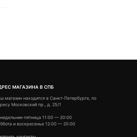
0
5
0
0
5
0
1,290
₽
2,490
₽
300
₽
out
out
Текуща
Первон
of
of
based
цена:
цена
based
Под заказ
Под заказ
on
on
300 ₽.
состав
customer
customer
ratings
2,490 ₽
ratings
ДРЕС МАГАЗИНА В СПБ
ш магазин находится в Санкт-Петербурге, по
ресу Московский пр., д. 25/1
недельник-пятница 11:00 — 20:00
ббота и воскресенье 12:00 — 20:00
отреть контакты