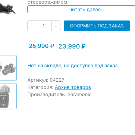
стереорежимом.
customer
ratings
читать далее...
Количество
ОФОРМИТЬ ПОД ЗАКАЗ
-
+
25,990
₽
23,990
₽
Текущая
Первоначальная
цена:
цена
23,990 ₽.
составляла
25,990 ₽.
Нет на складе, но доступно под заказ.
Артикул:
04227
Категория:
Архив товаров
Производитель:
Saramonic