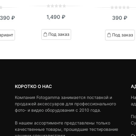
0
5
0
0
5
0
1,490
₽
,390
₽
390
₽
out
out
кущая
ервоначальная
of
of
based
на:
ена
based
Под заказ
ариант
Под заказ
on
on
390 ₽.
оставляла
customer
customer
ratings
,670 ₽.
ratings
КОРОТКО О НАС
А
Компания Fotogamma занимается поставкой и
На
продажей аксессуаров для профессионального
ад
фото- и видео оборудования с 2010 года.
По
В нашем ассортименте представлены только
Су
качественные товары, прошедшие тестирование
нашими специалистами.
См