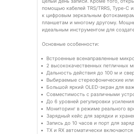
целый день записи. Кроме того, откр
помощью кабелей TRS/TRRS, Type-C ил
к цифровым зеркальным фотокамерам
планшетам и многому другому. Мощны
идеальным инструментом для создате
Основные особенности:
Встроенные всенаправленные микр
2 высококачественных петличных м
Дальность действия до 100 м и све
Выбираемые стереофонические ил
Большой яркий OLED-экран для ва
Совместимость с различными устр
До 6 уровней регулировки усиления
Мониторинг в режиме реального вр
Зарядный кейс для зарядки и хране
Запись до 10 часов и порт для заря
TX и RX автоматически включаются