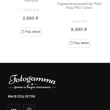
Olympus
р
Радиосинхронизатор Pixel
для
King PRO Canon
И
0
5
0
2,990
₽
out
of
0
5
0
based
8,990
₽
out
Под заказ
on
of
customer
based
Под заказ
ratings
on
customer
ratings
МЫ В СОЦ СЕТЯХ