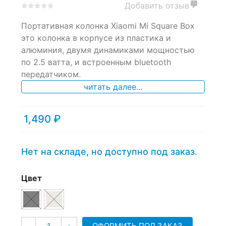
Добавить отзыв
0
5
0
Портативная колонка Xiaomi Mi Square Box
out
of
это колонка в корпусе из пластика и
based
алюминия, двумя динамиками мощностью
on
по 2.5 ватта, и встроенным bluetooth
customer
ratings
передатчиком.
читать далее...
1,490
₽
Нет на складе, но доступно под заказ.
Цвет
Количество
ОФОРМИТЬ ПОД ЗАКАЗ