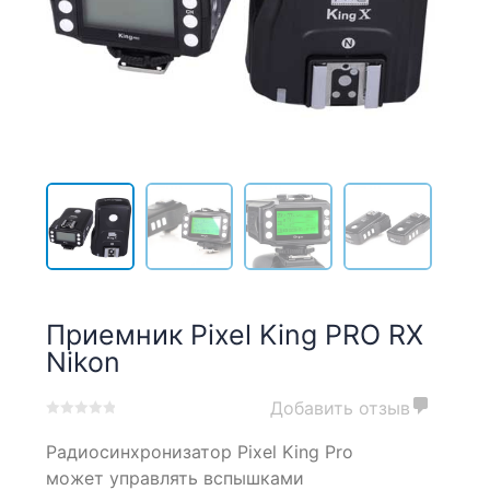
Приемник Pixel King PRO RX
Nikon
Добавить отзыв
0
5
0
Радиосинхронизатор Pixel King Pro
out
of
может управлять вспышками
based