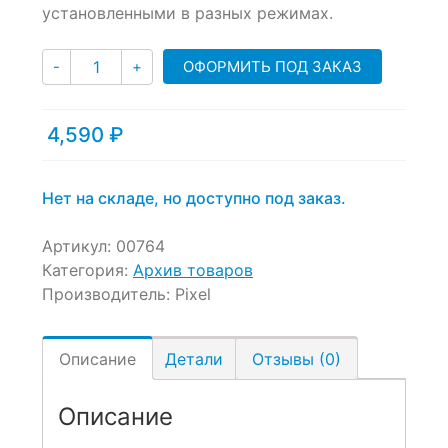
установленными в разных режимах.
on
customer
Количество
ratings
ОФОРМИТЬ ПОД ЗАКАЗ
-
+
4,590
₽
Нет на складе, но доступно под заказ.
Артикул:
00764
Категория:
Архив товаров
Производитель:
Pixel
Описание
Детали
Отзывы (0)
Описание