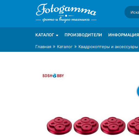
Skip
to
content
Интернет-магазин фототехники Foto-Ga
Магазин фотоаксессуаров foto-gamma.ru
КАТАЛОГ
ПРОИЗВОДИТЕЛИ
ИНФОРМАЦИЯ
»
»
Главная
Каталог
Квадрокоптеры и аксессуары