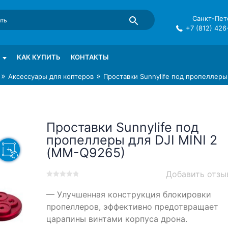
Санкт-Пете
+7 (812) 426
mma в СПб
КАК КУПИТЬ
КОНТАКТЫ
»
»
Аксессуары для коптеров
Проставки Sunnylife под пропеллеры
Проставки Sunnylife под
пропеллеры для DJI MINI 2
(MM-Q9265)
Добавить отзы
0
5
0
— Улучшенная конструкция блокировки
out
of
пропеллеров, эффективно предотвращает
based
царапины винтами корпуса дрона.
on