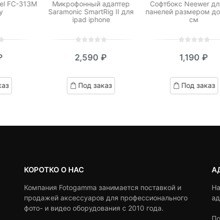
el FC-313M
Микрофонный адаптер
Софтбокс Neewer дл
y
Saramonic SmartRig II для
панелей размером до
ipad iphone
см
0
5
0
0
5
0
₽
2,590
₽
1,190
₽
out
out
of
of
based
based
каз
Под заказ
Под заказ
on
on
customer
customer
ratings
ratings
КОРОТКО О НАС
А
Компания Fotogamma занимается поставкой и
На
продажей аксессуаров для профессионального
ад
фото- и видео оборудования с 2010 года.
По