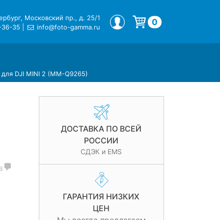
рбург, Московский пр., д. 25/1
МОЙ ПРОФИЛЬ
0
-36-35
|
info@foto-gamma.ru
Корзина пуста.
 для DJI MINI 2 (MM-Q9265)
ДОСТАВКА ПО ВСЕЙ
РОССИИ
СДЭК и EMS
в
ГАРАНТИЯ НИЗКИХ
ЦЕН