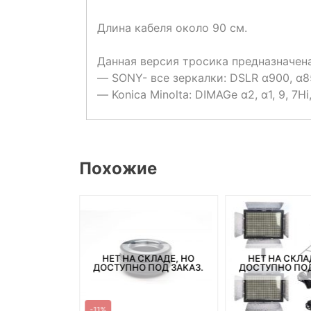
Длина кабеля около 90 см.
Данная версия тросика предназначен
— SONY- все зеркалки: DSLR α900, α85
— Konica Minolta: DIMAGe α2, α1, 9, 7Hi,
Похожие
СКЛАДЕ, НО
НЕТ НА СКЛАДЕ, НО
НЕТ НА СКЛА
ПОД ЗАКАЗ.
ДОСТУПНО ПОД ЗАКАЗ.
ДОСТУПНО ПОД
-11%