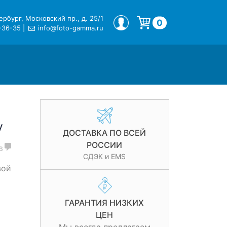
рбург, Московский пр., д. 25/1
МОЙ ПРОФИЛЬ
0
-36-35
|
info@foto-gamma.ru
Корзина пуста.
y
ДОСТАВКА ПО ВСЕЙ
РОССИИ
в
СДЭК и EMS
вой
ГАРАНТИЯ НИЗКИХ
ЦЕН