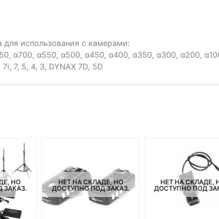
а для использования с камерами:
0, α700, α550, α500, α450, α400, α350, α300, α200, α10
 7i, 7, 5, 4, 3, DYNAX 7D, 5D
ДЕ, НО
НЕТ НА СКЛАДЕ, НО
НЕТ НА СКЛАДЕ, 
 ЗАКАЗ.
ДОСТУПНО ПОД ЗАКАЗ.
ДОСТУПНО ПОД ЗА