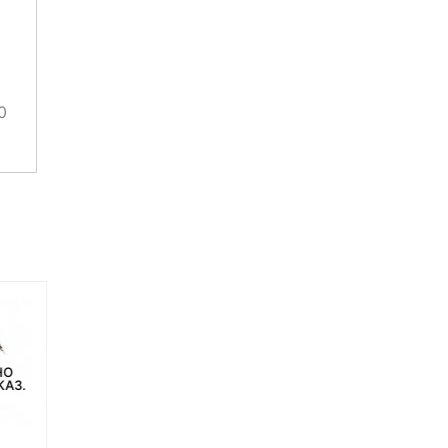
0
НО
НЕТ НА СКЛАДЕ, НО
НЕТ В НАЛИЧИИ
КАЗ.
ДОСТУПНО ПОД ЗАКАЗ.
-12%