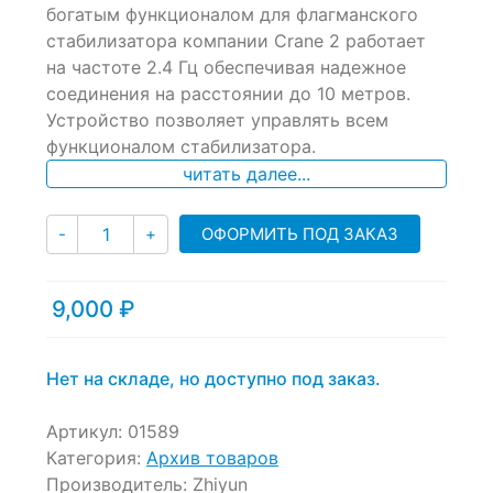
of
богатым функционалом для флагманского
based
стабилизатора компании Crane 2 работает
on
на частоте 2.4 Гц обеспечивая надежное
customer
ratings
соединения на расстоянии до 10 метров.
Устройство позволяет управлять всем
функционалом стабилизатора.
читать далее...
Количество
ОФОРМИТЬ ПОД ЗАКАЗ
-
+
9,000
₽
Нет на складе, но доступно под заказ.
Артикул:
01589
Категория:
Архив товаров
Производитель:
Zhiyun