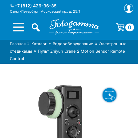
Skip
+7 (812) 426-36-35
to
Санкт-Петербург, Московский пр., д. 25/1
content
0
Корзина пуста.
»
»
»
Главная
Каталог
Видеооборудование
Электронные
Интернет-магазин фототехники
Магазин фотоаксессуаров foto-
»
стедикамы
Пульт Zhiyun Crane 2 Motion Sensor Remote
Foto-Gamma в СПб
gamma.ru
Control