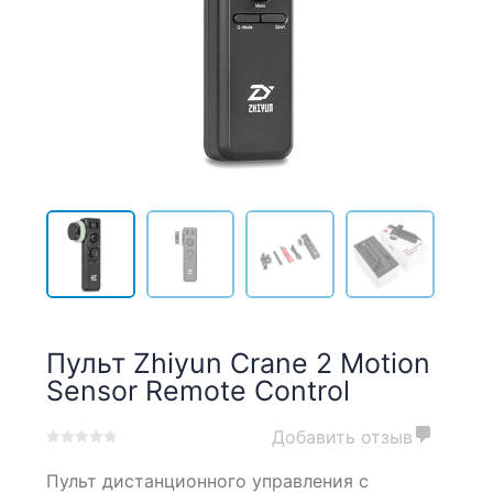
Пульт Zhiyun Crane 2 Motion
Sensor Remote Control
Добавить отзыв
0
5
0
Пульт дистанционного управления с
out