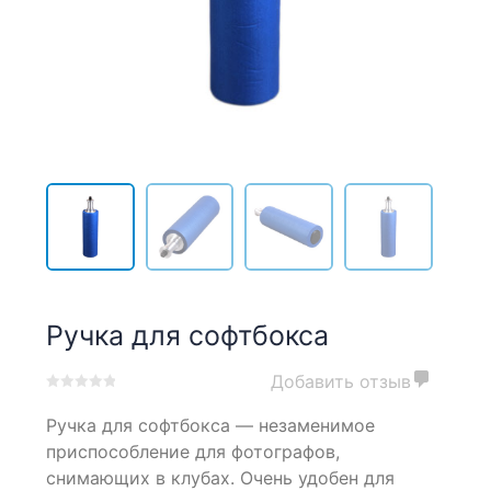
Ручка для софтбокса
Добавить отзыв
0
5
0
Ручка для софтбокса — незаменимое
out
of
приспособление для фотографов,
based
снимающих в клубах. Очень удобен для
on