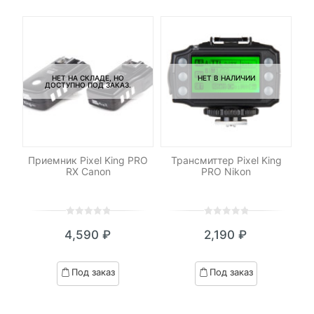
НЕТ НА СКЛАДЕ, НО
НЕТ В НАЛИЧИИ
ДОСТУПНО ПОД ЗАКАЗ.
-
LED
Приемник Pixel King PRO
Трансмиттер Pixel King
о
RX Canon
PRO Nikon
с
0
5
0
0
5
0
4,590
₽
2,190
₽
out
out
of
of
based
based
Под заказ
Под заказ
on
on
customer
customer
ratings
ratings