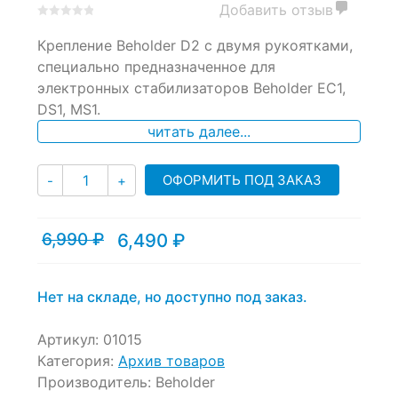
Добавить отзыв
0
5
0
Крепление Beholder D2 с двумя рукоятками,
out
of
специально предназначенное для
based
электронных стабилизаторов Beholder EC1,
on
DS1, MS1.
customer
ratings
читать далее...
Количество
ОФОРМИТЬ ПОД ЗАКАЗ
-
+
6,990
₽
6,490
₽
Текущая
Первоначальная
цена:
цена
6,490 ₽.
составляла
6,990 ₽.
Нет на складе, но доступно под заказ.
Артикул:
01015
Категория:
Архив товаров
Производитель:
Beholder