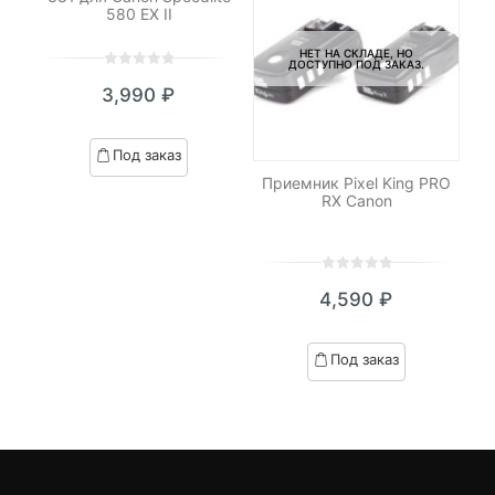
580 EX II
НЕТ НА СКЛАДЕ, НО
ДОСТУПНО ПОД ЗАКАЗ.
0
5
0
3,990
₽
out
of
based
Под заказ
on
Приемник Pixel King PRO
customer
h
RX Canon
ratings
0
5
0
4,590
₽
out
я
начальная
of
based
Под заказ
on
вляла
customer
₽.
ratings