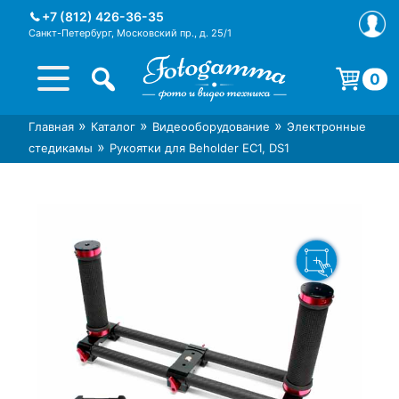
Skip
+7 (812) 426-36-35
to
Санкт-Петербург, Московский пр., д. 25/1
content
0
Корзина пуста.
»
»
»
Главная
Каталог
Видеооборудование
Электронные
Интернет-магазин фототехники
Магазин фотоаксессуаров foto-
»
стедикамы
Рукоятки для Beholder EC1, DS1
Foto-Gamma в СПб
gamma.ru