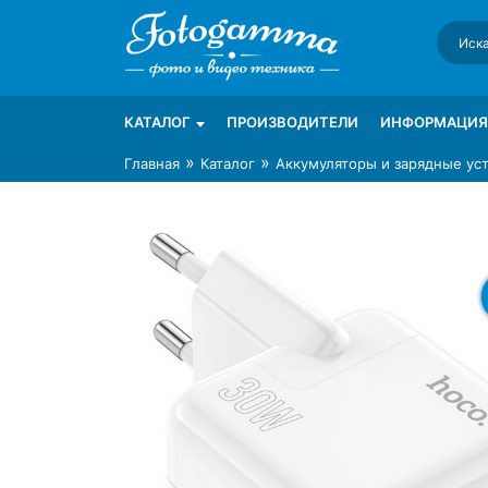
Skip
to
content
Интернет-магазин фототехники Foto-Ga
Магазин фотоаксессуаров foto-gamma.ru
КАТАЛОГ
ПРОИЗВОДИТЕЛИ
ИНФОРМАЦИЯ
»
»
Главная
Каталог
Аккумуляторы и зарядные ус