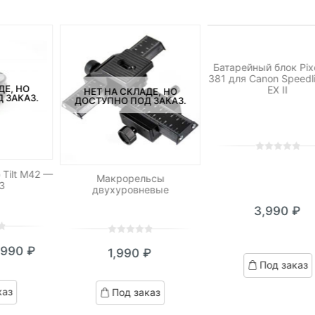
НЕТ НА СКЛАДЕ, 
ДОСТУПНО ПОД ЗА
Батарейный блок Pix
381 для Canon Speedl
ДЕ, НО
EX II
НЕТ НА СКЛАДЕ, НО
 ЗАКАЗ.
ДОСТУПНО ПОД ЗАКАЗ.
0
5
0
out
 Tilt M42 —
Макрорельсы
/3
of
двухуровневые
based
3,990
₽
on
customer
ratings
0
5
0
,990
₽
1,990
₽
out
кущая
ервоначальная
Под заказ
of
на:
ена
based
каз
Под заказ
on
990 ₽.
оставляла
customer