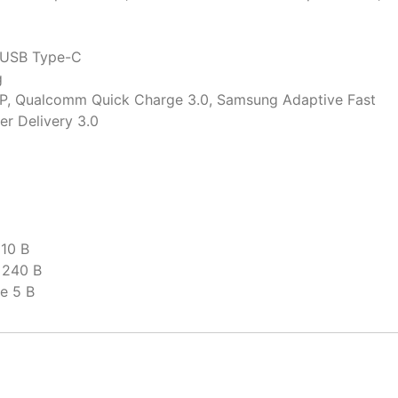
 USB Type-C
g
, Qualcomm Quick Charge 3.0, Samsung Adaptive Fast
r Delivery 3.0
10 В
 240 В
е 5 В