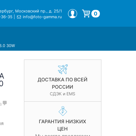
рбург, Московский пр., д. 25/1
МОЙ ПРОФИЛЬ
0
-36-35
|
info@foto-gamma.ru
Корзина пуста.
3.0 30W
A
ДОСТАВКА ПО ВСЕЙ
0
РОССИИ
СДЭК и EMS
в
ГАРАНТИЯ НИЗКИХ
ия
ЦЕН