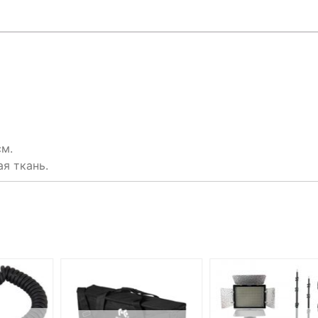
см.
ая ткань.