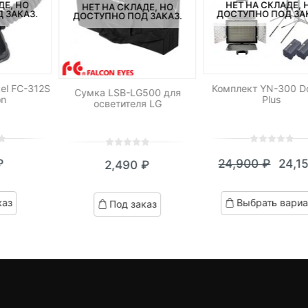
ДЕ, НО
НЕТ НА СКЛАДЕ, 
НЕТ НА СКЛАДЕ, НО
 ЗАКАЗ.
ДОСТУПНО ПОД ЗА
ДОСТУПНО ПОД ЗАКАЗ.
el FC-312S
Комплект YN-300 D
Сумка LSB-LG500 для
on
Plus
осветителя LG
0
5
0
0
5
0
₽
24,900
₽
24,1
2,490
₽
out
out
Теку
Пер
of
of
цена:
цен
based
based
каз
Выбрать вариа
Под заказ
on
on
24,15
сост
customer
customer
24,9
ratings
ratings