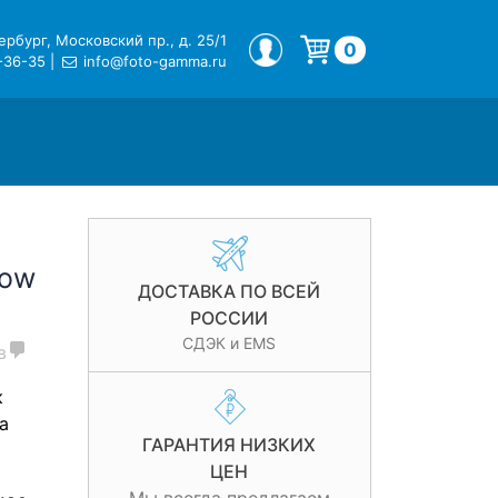
рбург, Московский пр., д. 25/1
МОЙ ПРОФИЛЬ
0
-36-35
|
info@foto-gamma.ru
Корзина пуста.
low
ДОСТАВКА ПО ВСЕЙ
РОССИИ
СДЭК и EMS
в
к
а
ГАРАНТИЯ НИЗКИХ
ЦЕН