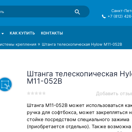
Санкт-Пете
+7 (812) 426
mma в СПб
КАК КУПИТЬ
КОНТАКТЫ
»
истемы крепления
Штанга телескопическая Hylow M11-052B
Штанга телескопическая Hy
M11-052B
Добавить отзы
0
5
0
Штанга M11-052B может использоваться ка
out
of
ручка для софтбокса, может закрепляться н
based
стойке посредством специального зажима
on
(приобретается отдельно). Также возможна
customer