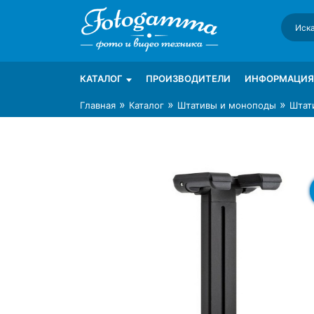
Skip
to
content
Интернет-магазин фототехники Foto-Ga
Магазин фотоаксессуаров foto-gamma.ru
КАТАЛОГ
ПРОИЗВОДИТЕЛИ
ИНФОРМАЦИЯ
»
»
»
Главная
Каталог
Штативы и моноподы
Штати