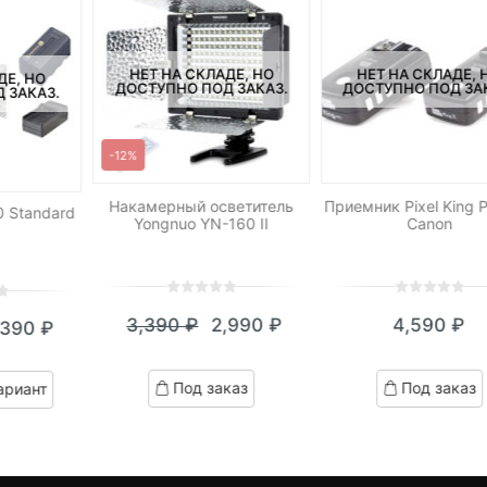
НЕТ НА СКЛАДЕ, НО
НЕТ НА СКЛАДЕ, 
ДЕ, НО
ДОСТУПНО ПОД ЗАКАЗ.
ДОСТУПНО ПОД ЗА
 ЗАКАЗ.
-12%
Накамерный осветитель
Приемник Pixel King 
 Standard
Yongnuo YN-160 II
Canon
0
5
0
0
5
0
3,390
₽
2,990
₽
4,590
₽
,390
₽
out
out
Текущая
Первоначальная
кущая
ервоначальная
of
of
цена:
цена
based
based
на:
ена
Под заказ
Под заказ
ариант
on
on
2,990 ₽.
составляла
390 ₽.
оставляла
customer
customer
3,390 ₽.
ratings
ratings
,670 ₽.