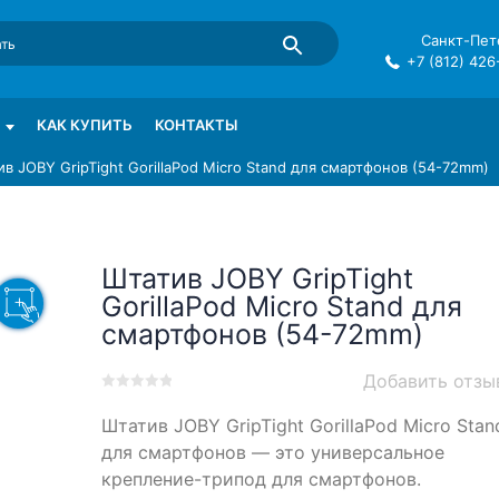
Санкт-Пете
+7 (812) 426
mma в СПб
КАК КУПИТЬ
КОНТАКТЫ
в JOBY GripTight GorillaPod Micro Stand для смартфонов (54-72mm)
Штатив JOBY GripTight
GorillaPod Micro Stand для
смартфонов (54-72mm)
Добавить отзы
0
5
0
Штатив JOBY GripTight GorillaPod Micro Stan
out
of
для смартфонов — это универсальное
based
крепление-трипод для смартфонов.
on