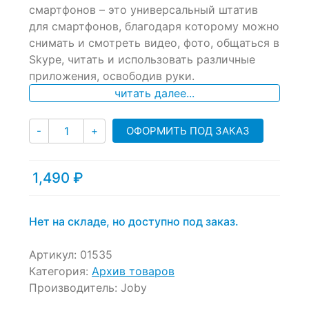
of
смартфонов – это универсальный штатив
based
для смартфонов, благодаря которому можно
on
снимать и смотреть видео, фото, общаться в
customer
ratings
Skype, читать и использовать различные
приложения, освободив руки.
читать далее...
Количество
ОФОРМИТЬ ПОД ЗАКАЗ
-
+
1,490
₽
Нет на складе, но доступно под заказ.
Артикул:
01535
Категория:
Архив товаров
Производитель:
Joby