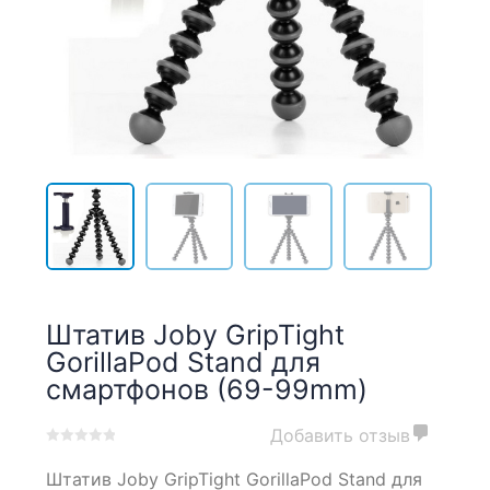
Штатив Joby GripTight
GorillaPod Stand для
смартфонов (69-99mm)
Добавить отзыв
0
5
0
Штатив Joby GripTight GorillaPod Stand для
out