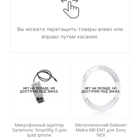
Вы можете перетащить товары влево или
вправо путем касания.
НЕТ НА СКЛАДЕ, НО
НЕТ НА СКЛАДЕ, НО
ДОСТУПНО ПОД ЗАКАЗ.
ДОСТУПНО ПОД ЗАКАЗ.
C-
Микрофонный адаптер
Металлический байонет
Т
Saramonic SmartRig II для
Meike MK-EM1 для Sony
ipad iphone
NEX