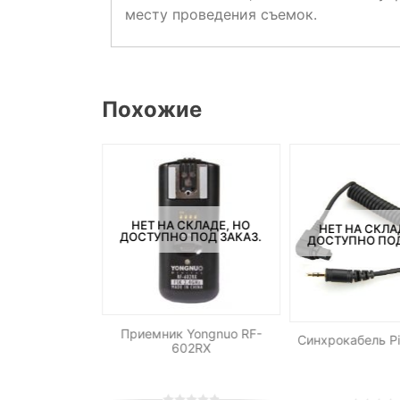
месту проведения съемок.
Похожие
СКЛАДЕ, НО
НЕТ НА СКЛАДЕ, НО
НЕТ НА СКЛА
ПОД ЗАКАЗ.
ДОСТУПНО ПОД ЗАКАЗ.
ДОСТУПНО ПОД
TC-252 S1
Приемник Yongnuo RF-
Синхрокабель Pi
ный пульт ДУ
602RX
ony