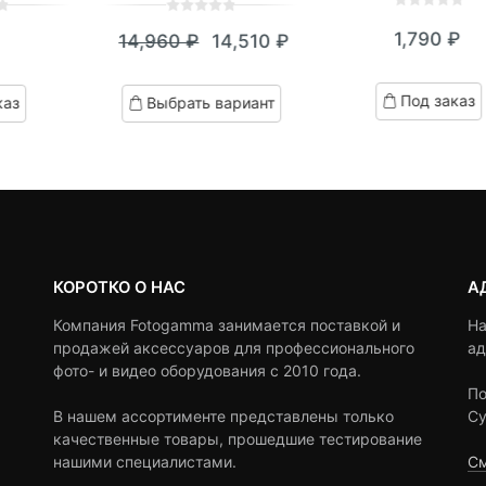
0
5
0
0
5
0
1,790
₽
14,960
₽
14,510
₽
out
out
Текущая
Первоначальная
of
of
based
цена:
цена
based
Под заказ
каз
Выбрать вариант
on
on
14,510 ₽.
составляла
customer
customer
ratings
14,960 ₽.
ratings
КОРОТКО О НАС
А
Компания Fotogamma занимается поставкой и
На
продажей аксессуаров для профессионального
ад
фото- и видео оборудования с 2010 года.
По
В нашем ассортименте представлены только
Су
качественные товары, прошедшие тестирование
нашими специалистами.
См