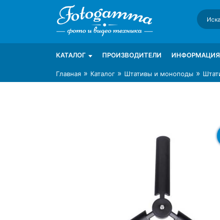
Skip
to
content
Интернет-магазин фототехники Foto-Ga
Магазин фотоаксессуаров foto-gamma.ru
КАТАЛОГ
ПРОИЗВОДИТЕЛИ
ИНФОРМАЦИЯ
»
»
»
Главная
Каталог
Штативы и моноподы
Штати