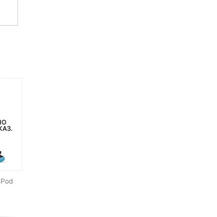
НО
НЕТ НА СКЛАДЕ, НО
НЕТ НА СКЛАДЕ, НО
КАЗ.
ДОСТУПНО ПОД ЗАКАЗ.
ДОСТУПНО ПОД ЗАКАЗ.
-12%
aPod
Накамерный осветитель
Приемник Pixel King PRO
Yongnuo YN-160 II
Canon