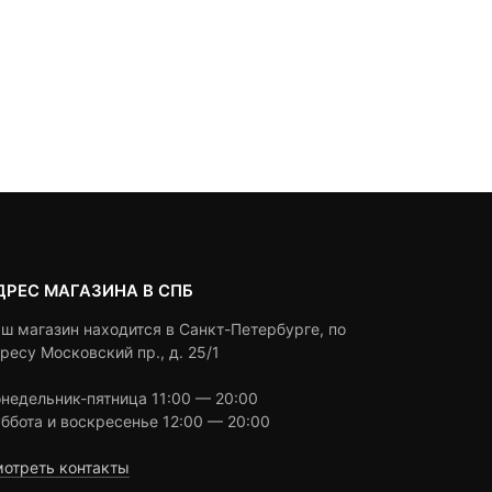
0
5
0
0
5
0
3,390
₽
2,990
₽
4,590
₽
out
out
Текущая
Первоначальная
of
of
цена:
цена
based
based
Под заказ
Под заказ
on
on
2,990 ₽.
составляла
customer
customer
3,390 ₽.
ratings
ratings
ДРЕС МАГАЗИНА В СПБ
ш магазин находится в Санкт-Петербурге, по
ресу Московский пр., д. 25/1
недельник-пятница 11:00 — 20:00
ббота и воскресенье 12:00 — 20:00
отреть контакты