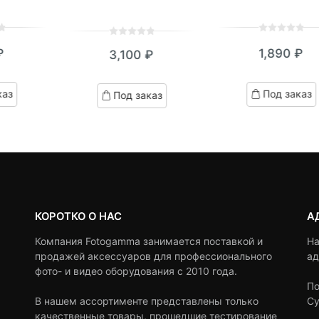
0
5
0
0
5
0
₽
1,890
₽
3,100
₽
out
out
of
of
based
based
каз
Под заказ
Под заказ
on
on
customer
customer
ratings
ratings
КОРОТКО О НАС
А
Компания Fotogamma занимается поставкой и
На
продажей аксессуаров для профессионального
ад
фото- и видео оборудования с 2010 года.
По
В нашем ассортименте представлены только
Су
качественные товары, прошедшие тестирование