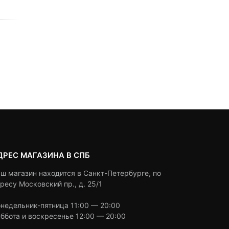
0
5
0
0
5
0
24,200
₽
23,470
₽
14,960
₽
14,510
₽
out
out
Текущая
Первоначальная
Текуща
Первон
of
of
цена:
цена
based
цена:
цена
based
Выбрать вариант
Выбрать вариант
on
on
23,470 ₽.
составляла
14,510 ₽
состав
customer
customer
24,200 ₽.
ratings
14,960 
ratings
ДРЕС МАГАЗИНА В СПБ
ш магазин находится в Санкт-Петербурге, по
ресу Московский пр., д. 25/1
недельник-пятница 11:00 — 20:00
ббота и воскресенье 12:00 — 20:00