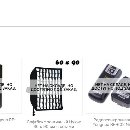
ДЕ, НО
НЕТ НА СКЛАДЕ, 
НЕТ НА СКЛАДЕ, НО
 ЗАКАЗ.
ДОСТУПНО ПОД ЗА
ДОСТУПНО ПОД ЗАКАЗ.
nuo RF-
Радиосинхрониза
Софтбокс зонтичный Hylow
Yongnuo RF-602 N
60 х 90 см с сотами