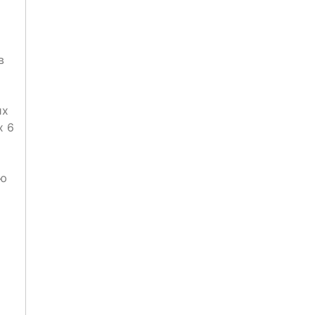
в
их
х 6
ую