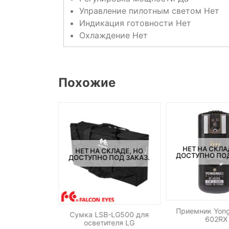
Управление пилотным светом
Нет
Индикация готовности
Нет
Охлаждение
Нет
Похожие
СКЛАДЕ, НО
НЕТ НА СКЛА
НЕТ НА СКЛАДЕ, НО
ПОД ЗАКАЗ.
ДОСТУПНО ПОД
ДОСТУПНО ПОД ЗАКАЗ.
оводной
Приемник Yong
Сумка LSB-LG500 для
едатчик для
602RX
осветителя LG
-WM6 и WM8