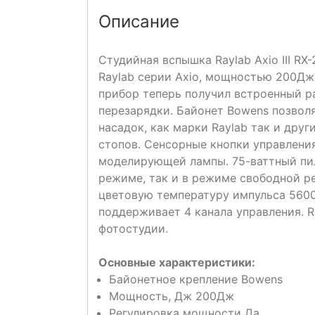
Описание
Студийная вспышка Raylab Axio III R
Raylab серии Axio, мощностью 200Дж
прибор теперь получил встроенный р
перезарядки. Байонет Bowens позво
насадок, как марки Raylab так и дру
стопов. Сенсорные кнопки управлени
моделирующей лампы. 75-ваттный пи
режиме, так и в режиме свободной р
цветовую температуру импульса 5600
поддерживает 4 канала управления. R
фотостудии.
Основные характеристики:
Байонетное крепление
Bowens
Мощность, Дж
200Дж
Регулировка мощности
Да