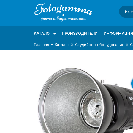
Skip
to
content
Интернет-магазин фототехники Foto-Ga
Магазин фотоаксессуаров foto-gamma.ru
КАТАЛОГ
ПРОИЗВОДИТЕЛИ
ИНФОРМАЦИЯ
»
»
»
Главная
Каталог
Студийное оборудование
С