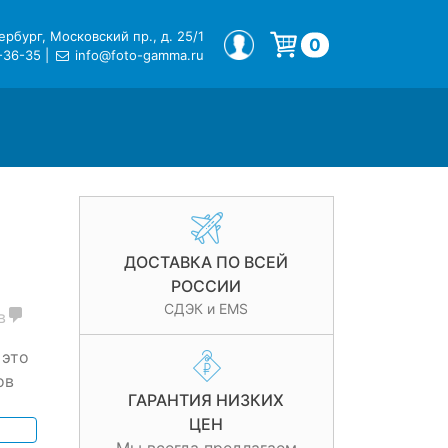
рбург, Московский пр., д. 25/1
МОЙ ПРОФИЛЬ
0
-36-35
|
info@foto-gamma.ru
Корзина пуста.
ДОСТАВКА ПО ВСЕЙ
РОССИИ
СДЭК и EMS
в
 это
ов
ГАРАНТИЯ НИЗКИХ
ЦЕН