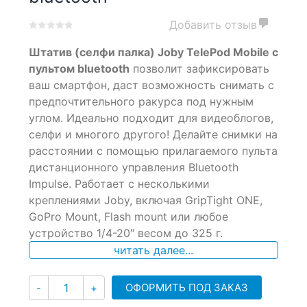
Добавить отзыв
0
5
0
Штатив (селфи палка) Joby TelePod Mobile с
out
of
пультом bluetooth
позволит зафиксировать
based
ваш смартфон, даст возможность снимать с
on
предпочтительного ракурса под нужным
customer
ratings
углом. Идеально подходит для видеоблогов,
селфи и многого другого! Делайте снимки на
расстоянии с помощью прилагаемого пульта
дистанционного управления Bluetooth
Impulse. Работает с несколькими
креплениями Joby, включая GripTight ONE,
GoPro Mount, Flash mount или любое
устройство 1/4-20″ весом до 325 г.
читать далее...
Количество
ОФОРМИТЬ ПОД ЗАКАЗ
-
+