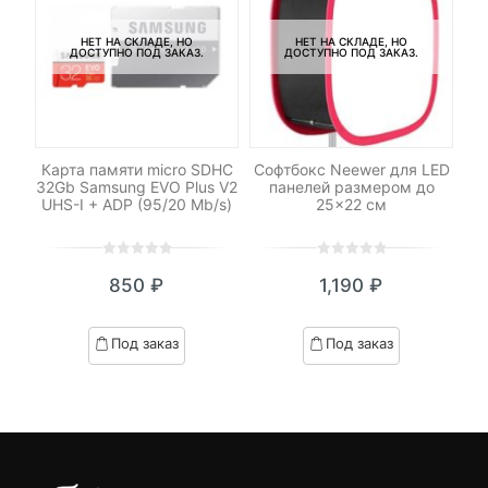
НЕТ НА СКЛАДЕ, НО
НЕТ НА СКЛАДЕ, НО
ДОСТУПНО ПОД ЗАКАЗ.
ДОСТУПНО ПОД ЗАКАЗ.
M42
Карта памяти micro SDHC
Софтбокс Neewer для LED
М
32Gb Samsung EVO Plus V2
панелей размером до
M
UHS-I + ADP (95/20 Mb/s)
25×22 см
0
5
0
0
5
0
₽
850
₽
1,190
₽
out
out
я
начальная
of
of
based
based
Под заказ
Под заказ
on
on
.
вляла
customer
customer
₽.
ratings
ratings