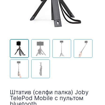
Штатив (селфи палка) Joby
TelePod Mobile с пультом
bluetooth