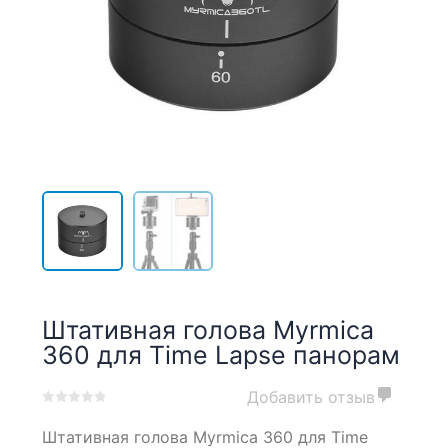
Штативная голова Myrmica
360 для Time Lapse панорам
Добавить отзыв
0
5
0
Штативная голова Myrmica 360 для Time
out