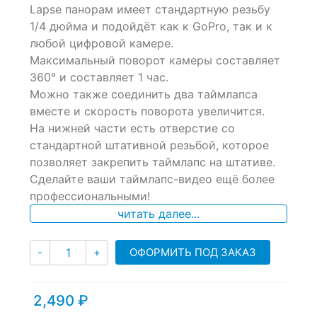
of
Lapse панорам имеет стандартную резьбу
based
1/4 дюйма и подойдёт как к GoPro, так и к
on
любой цифровой камере.
customer
ratings
Максимальный поворот камеры составляет
360° и составляет 1 час.
Можно также соединить два таймлапса
вместе и скорость поворота увеличится.
На нижней части есть отверстие со
стандартной штативной резьбой, которое
позволяет закрепить таймлапс на штативе.
Сделайте ваши таймлапс-видео ещё более
профессиональными!
читать далее...
Количество
ОФОРМИТЬ ПОД ЗАКАЗ
-
+
2,490
₽