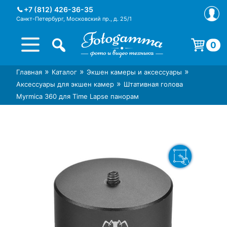
Skip
+7 (812) 426-36-35
to
Санкт-Петербург, Московский пр., д. 25/1
content
0
Корзина пуста.
»
»
»
Главная
Каталог
Экшен камеры и аксессуары
Интернет-магазин фототехники
Магазин фотоаксессуаров foto-
»
Аксессуары для экшен камер
Штативная голова
Foto-Gamma в СПб
gamma.ru
Myrmica 360 для Time Lapse панорам