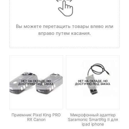
Вы можете перетащить товары влево или
вправо путем касания.
НЕТ НА СКЛАДЕ, НО
НЕТ НА СКЛАДЕ, НО
ДОСТУПНО ПОД ЗАКАЗ.
ДОСТУПНО ПОД ЗАКАЗ.
-
ng
Приемник Pixel King PRO
Микрофонный адаптер
RX Canon
Saramonic SmartRig II для
ipad iphone