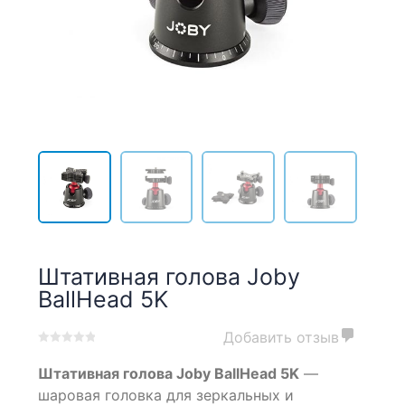
Штативная голова Joby
BallHead 5K
Добавить отзыв
0
5
0
Штативная голова Joby BallHead 5K
—
out
of
шаровая головка для зеркальных и
based