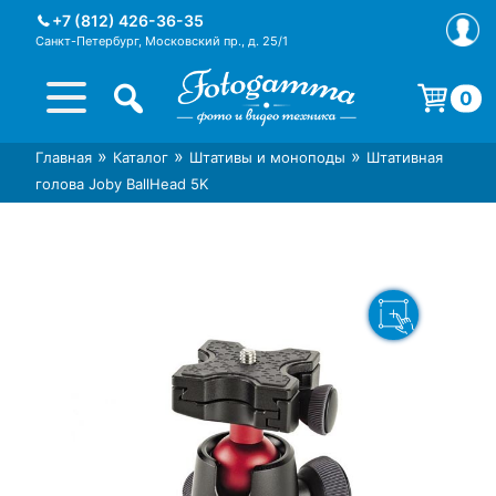
Skip
+7 (812) 426-36-35
to
Санкт-Петербург, Московский пр., д. 25/1
content
0
Корзина пуста.
»
»
»
Главная
Каталог
Штативы и моноподы
Штативная
Интернет-магазин фототехники
Магазин фотоаксессуаров foto-
голова Joby BallHead 5K
Foto-Gamma в СПб
gamma.ru