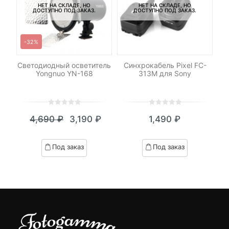
НЕТ НА СКЛАДЕ, НО
НЕТ НА СКЛАДЕ, НО
ДОСТУПНО ПОД ЗАКАЗ.
ДОСТУПНО ПОД ЗАКАЗ.
-32%
-
le
Светодиодный осветитель
Синхрокабель Pixel FC-
Н
Yongnuo YN-168
313M для Sony
0
5
0
0
5
0
₽
4,690
₽
3,190
₽
1,490
₽
out
out
я
начальная
Текущая
Первоначальная
of
of
цена:
цена
based
based
Под заказ
Под заказ
on
on
₽.
вляла
3,190 ₽.
составляла
customer
customer
 ₽.
4,690 ₽.
ratings
ratings