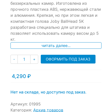
беззеркальных камер. Изготовлена из
on
прочного пластика ABS, нержавеющей стали
customer
ratings
и алюминия. Крепкая, но при этом легкая и
компактная голова Joby BallHead 5K
разработана специально для штатива и
позволяет использовать камеру весом до 5
кг.
читать далее...
Количество
ОФОРМИТЬ ПОД ЗАКАЗ
-
+
4,290
₽
Нет на складе, но доступно под заказ.
Артикул:
01995
Категория:
Архив товаров