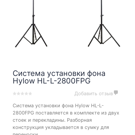
Система установки фона
Hylow HL-L-2800FPG
Добавить отзыв
0
5
0
Система установки фона Hylow HL-L-
out
of
2800FPG поставляется в комплекте из двух
based
стоек и перекладины. Разборная
on
конструкция укладывается в сумку для
customer
ratings
переноски.