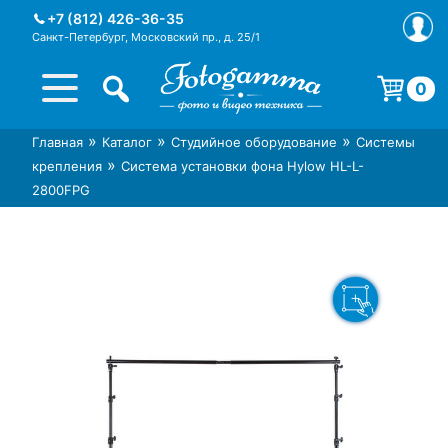
Skip
+7 (812) 426-36-35
to
Санкт-Петербург, Московский пр., д. 25/1
content
0
Корзина пуста.
»
»
»
Главная
Каталог
Студийное оборудование
Системы
Интернет-магазин фототехники
Магазин фотоаксессуаров foto-
»
крепления
Система установки фона Hylow HL-L-
Foto-Gamma в СПб
gamma.ru
2800FPG