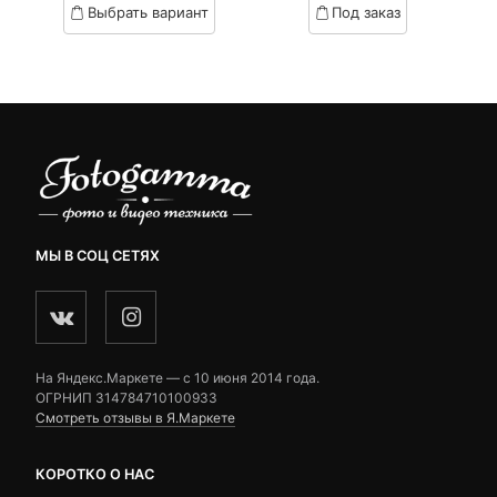
Выбрать вариант
Под заказ
on
on
9,390 ₽.
составляла
2,790 ₽.
составляла
customer
customer
9,670 ₽.
3,500 ₽.
ratings
ratings
МЫ В СОЦ СЕТЯХ
На Яндекс.Маркете — c 10 июня 2014 года.
ОГРНИП 314784710100933
Смотреть отзывы в Я.Маркете
КОРОТКО О НАС