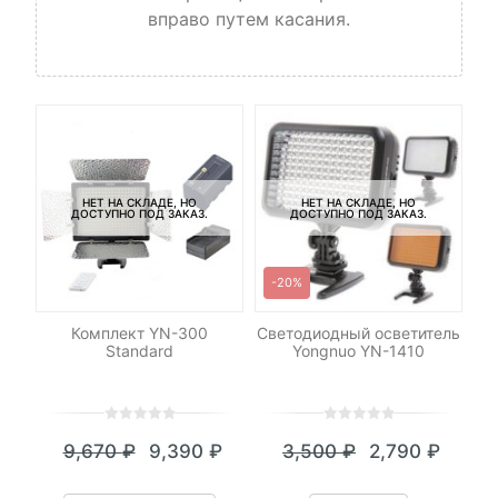
вправо путем касания.
НЕТ НА СКЛАДЕ, НО
НЕТ НА СКЛАДЕ, НО
ДОСТУПНО ПОД ЗАКАЗ.
ДОСТУПНО ПОД ЗАКАЗ.
-20%
р
Комплект YN-300
Светодиодный осветитель
n
Standard
Yongnuo YN-1410
0
5
0
0
5
0
9,670
₽
9,390
₽
3,500
₽
2,790
₽
out
out
Текущая
Первоначальная
Текущая
Первоначал
of
of
цена:
цена
цена:
цена
based
based