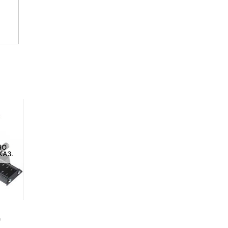
НЕТ НА СКЛАДЕ, НО
НЕТ НА СКЛАДЕ, НО
НО
ДОСТУПНО ПОД ЗАКАЗ.
ДОСТУПНО ПОД ЗАКАЗ.
КАЗ.
-12%
Беспроводной
Микрофонный адаптер
радиопередатчик для
Saramonic SmartRig II дл
е
систем BY-WM6 и WM8
ipad iphone