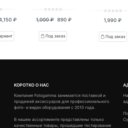
0
5
0
0
5
0
4,150
₽
1,000
₽
890
₽
1,990
₽
out
out
кущая
ервоначальная
Текущая
Первоначальная
of
of
на:
ена
цена:
цена
based
based
ариант
Под заказ
Под заказ
on
on
,150 ₽.
оставляла
890 ₽.
составляла
customer
customer
4,900 ₽.
1,000 ₽.
ratings
ratings
КОРОТКО О НАС
А
Компания Fotogamma занимается поставкой и
На
продажей аксессуаров для профессионального
ад
фото- и видео оборудования с 2010 года.
По
В нашем ассортименте представлены только
Су
качественные товары, прошедшие тестирование