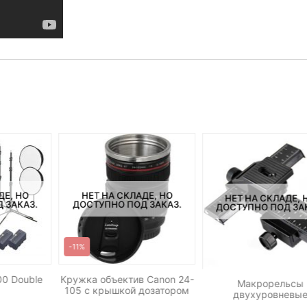
ДЕ, НО
НЕТ НА СКЛАДЕ, НО
НЕТ НА СКЛАДЕ, 
 ЗАКАЗ.
ДОСТУПНО ПОД ЗАКАЗ.
ДОСТУПНО ПОД ЗА
-11%
0 Double
Кружка объектив Canon 24-
Макрорельсы
105 c крышкой дозатором
двухуровневы