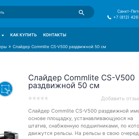
Санкт-Пете
+7 (812) 426
mma в СПб
КАК КУПИТЬ
КОНТАКТЫ
»
еры
Слайдер Commlite CS-V500 раздвижной 50 см
Слайдер Commlite CS-V500
раздвижной 50 см
Добавить отзы
0
5
0
Слайдер Commlite CS-V500 раздвижной име
out
of
основе площадку, устанавливающуюся на
based
штатив, снабженную подшипниками, по кот
on
движутся рельсы. На рельсы в свою очеред
customer