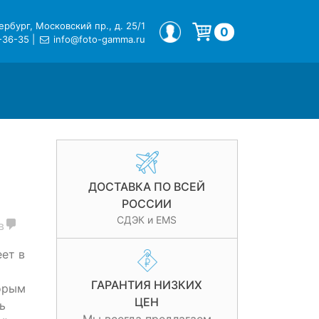
рбург, Московский пр., д. 25/1
МОЙ ПРОФИЛЬ
0
-36-35
|
info@foto-gamma.ru
Корзина пуста.
ДОСТАВКА ПО ВСЕЙ
РОССИИ
СДЭК и EMS
в
ет в
ГАРАНТИЯ НИЗКИХ
орым
ЦЕН
ь