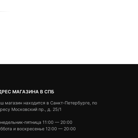
BOYA BY-WXLR8
0
5
0
0
5
0
6,830
₽
5,990
₽
2,590
₽
out
out
Текущая
Первоначальная
of
of
цена:
цена
based
based
Под заказ
Под заказ
on
on
5,990 ₽.
составляла
customer
customer
6,830 ₽.
ratings
ratings
ДРЕС МАГАЗИНА В СПБ
ш магазин находится в Санкт-Петербурге, по
ресу Московский пр., д. 25/1
недельник-пятница 11:00 — 20:00
ббота и воскресенье 12:00 — 20:00