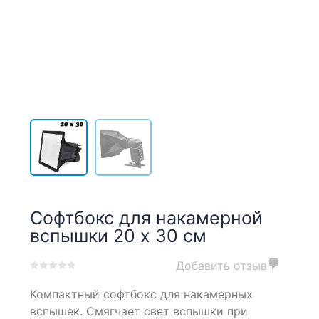
Софтбокс для накамерной
вспышки 20 х 30 см
Добавить отзыв
0
5
0
Компактный софтбокс для накамерных
out
of
вспышек. Смягчает свет вспышки при
based