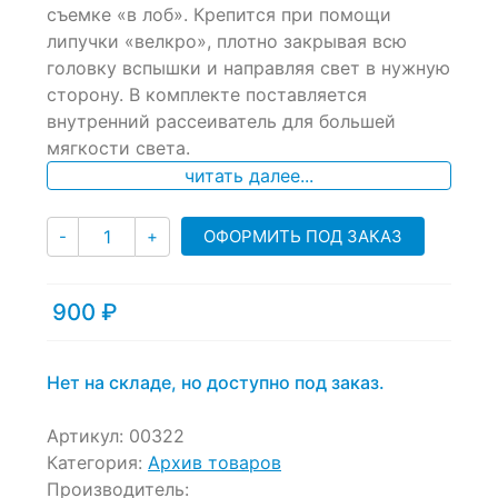
съемке «в лоб». Крепится при помощи
on
липучки «велкро», плотно закрывая всю
customer
ratings
головку вспышки и направляя свет в нужную
сторону. В комплекте поставляется
внутренний рассеиватель для большей
мягкости света.
читать далее...
Количество
ОФОРМИТЬ ПОД ЗАКАЗ
-
+
900
₽
Нет на складе, но доступно под заказ.
Артикул:
00322
Категория:
Архив товаров
Производитель: