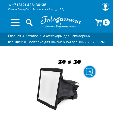
Skip
+7 (812) 426-36-35
to
Санкт-Петербург, Московский пр., д. 25/1
content
0
Корзина пуста.
»
»
Главная
Каталог
Аксессуары для накамерных
Интернет-магазин фототехники
Магазин фотоаксессуаров foto-
»
вспышек
Софтбокс для накамерной вспышки 20 х 30 см
Foto-Gamma в СПб
gamma.ru