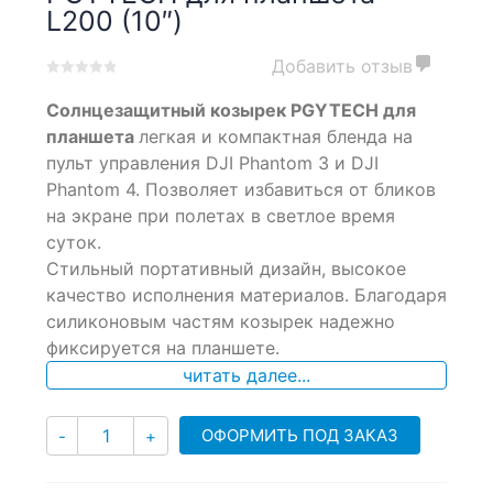
L200 (10″)
Добавить отзыв
0
5
0
Солнцезащитный козырек PGYTECH для
out
of
планшета
легкая и компактная бленда на
based
пульт управления DJI Phantom 3 и DJI
on
Phantom 4. Позволяет избавиться от бликов
customer
ratings
на экране при полетах в светлое время
суток.
Стильный портативный дизайн, высокое
качество исполнения материалов. Благодаря
силиконовым частям козырек надежно
фиксируется на планшете.
читать далее...
Количество
ОФОРМИТЬ ПОД ЗАКАЗ
-
+