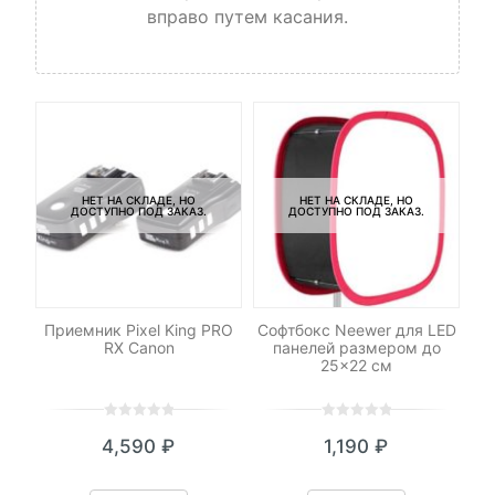
вправо путем касания.
НЕТ НА СКЛАДЕ, НО
НЕТ НА СКЛАДЕ, НО
ДОСТУПНО ПОД ЗАКАЗ.
ДОСТУПНО ПОД ЗАКАЗ.
C-
Приемник Pixel King PRO
Софтбокс Neewer для LED
RX Canon
панелей размером до
25×22 см
0
5
0
0
5
0
4,590
₽
1,190
₽
out
out
of
of
based
based