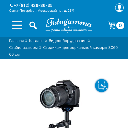
Skip
+7 (812) 426-36-35
to
Санкт-Петербург, Московский пр., д. 25/1
content
0
Корзина пуста.
»
»
»
Главная
Каталог
Видеооборудование
Интернет-магазин фототехники
Магазин фотоаксессуаров foto-
»
Стабилизаторы
Стедикам для зеркальной камеры SC60
Foto-Gamma в СПб
gamma.ru
60 см