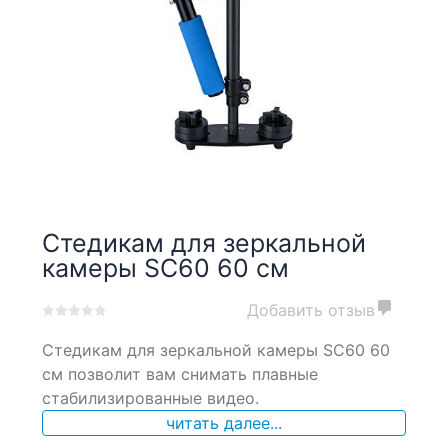
Стедикам для зеркальной
камеры SC60 60 см
Добавить отзыв
0
5
0
Стедикам для зеркальной камеры SC60 60
out
of
см позволит вам снимать плавные
based
стабилизированные видео.
on
читать далее...
customer
ratings