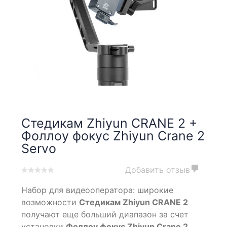
Стедикам Zhiyun CRANE 2 +
Фоллоу фокус Zhiyun Crane 2
Servo
Добавить отзыв
0
5
0
Набор для видеооператора: широкие
out
of
возможности
Стедикам Zhiyun CRANE 2
based
получают еще больший диапазон за счет
on
установки
Фоллоу фокус Zhiyun Crane 2
customer