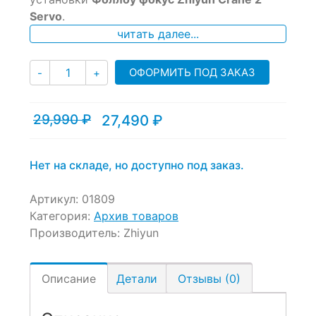
ratings
Servo
.
читать далее...
Количество
ОФОРМИТЬ ПОД ЗАКАЗ
-
+
29,990
₽
27,490
₽
Текущая
Первоначальная
цена:
цена
27,490 ₽.
составляла
29,990 ₽.
Нет на складе, но доступно под заказ.
Артикул:
01809
Категория:
Архив товаров
Производитель:
Zhiyun
Описание
Детали
Отзывы (0)