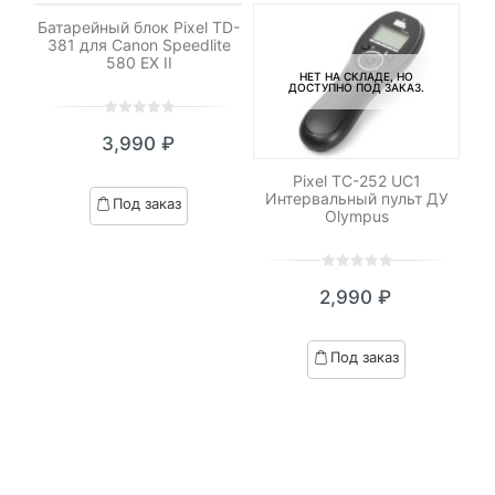
ДОСТУПНО ПОД ЗАКАЗ.
Батарейный блок Pixel TD-
381 для Canon Speedlite
580 EX II
НЕТ НА СКЛАДЕ, НО
ДОСТУПНО ПОД ЗАКАЗ.
0
5
0
3,990
₽
out
of
Pixel TC-252 UC1
based
Интервальный пульт ДУ
Под заказ
on
Olympus
LED
М
customer
о
M
ratings
0
5
0
2,990
₽
out
of
based
Под заказ
on
customer
ratings