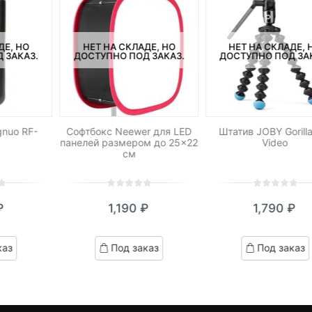
ДЕ, НО
НЕТ НА СКЛАДЕ, НО
НЕТ НА СКЛАДЕ, 
 ЗАКАЗ.
ДОСТУПНО ПОД ЗАКАЗ.
ДОСТУПНО ПОД ЗА
nuo RF-
Софтбокс Neewer для LED
Штатив JOBY Gorill
панелей размером до 25×22
Video
см
0
5
0
0
5
0
₽
1,190
₽
1,790
₽
out
out
of
of
based
based
каз
Под заказ
Под заказ
on
on
customer
customer
ratings
ratings