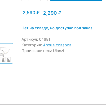
ratings
2,590
₽
2,290
₽
Текущая
Первоначальная
цена:
цена
2,290 ₽.
составляла
2,590 ₽.
Нет на складе, но доступно под заказ.
Артикул:
04681
Категория:
Архив товаров
Производитель:
Ulanzi