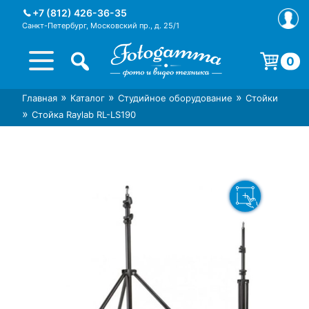
Skip
+7 (812) 426-36-35
to
Санкт-Петербург, Московский пр., д. 25/1
content
0
Корзина пуста.
»
»
»
Главная
Каталог
Студийное оборудование
Стойки
Интернет-магазин фототехники
Магазин фотоаксессуаров foto-
»
Стойка Raylab RL-LS190
Foto-Gamma в СПб
gamma.ru