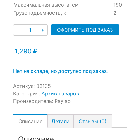
Максимальная высота, см
190
customer
ratings
Грузоподъемность, кг
2
Количество
ОФОРМИТЬ ПОД ЗАКАЗ
-
+
1,290
₽
Нет на складе, но доступно под заказ.
Артикул:
03135
Категория:
Архив товаров
Производитель:
Raylab
Описание
Детали
Отзывы (0)
Описание