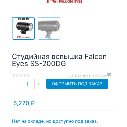
Студийная вспышка Falcon
Eyes SS-200DG
Добавить отзыв
0
5
0
Количество
ОФОРМИТЬ ПОД ЗАКАЗ
-
+
out
of
based
5,270
₽
on
customer
ratings
Нет на складе, но доступно под заказ.