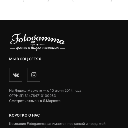
9,390 ₽.
составляла
customer
customer
9,670 ₽.
ratings
ratings
МЫ В СОЦ СЕТЯХ
На Яндекс.Маркете — c 10 июня 2014 года.
ОГРНИП 314784710100933
Смотреть отзывы в Я.Маркете
КОРОТКО О НАС
Компания Fotogamma занимается поставкой и продажей