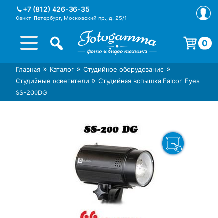
Skip
+7 (812) 426-36-35
to
Санкт-Петербург, Московский пр., д. 25/1
content
0
Корзина пуста.
»
»
»
Главная
Каталог
Студийное оборудование
Интернет-магазин фототехники
Магазин фотоаксессуаров foto-
»
Студийные осветители
Студийная вспышка Falcon Eyes
Foto-Gamma в СПб
gamma.ru
SS-200DG