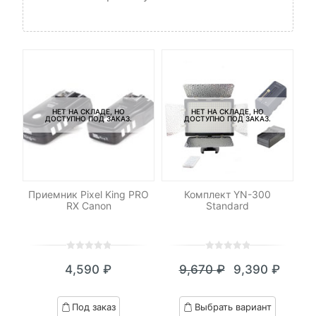
НЕТ НА СКЛАДЕ, НО
НЕТ НА СКЛАДЕ, НО
ДОСТУПНО ПОД ЗАКАЗ.
ДОСТУПНО ПОД ЗАКАЗ.
-N3
Приемник Pixel King PRO
Комплект YN-300
С
RX Canon
Standard
0
5
0
0
5
0
4,590
₽
9,670
₽
9,390
₽
out
out
Текущая
Первоначал
of
of
цена:
цена
based
based
Под заказ
Выбрать вариант
on
on