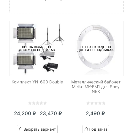
НЕТ НА СКЛАДЕ, НО
НЕТ НА СКЛАДЕ, НО
ДОСТУПНО ПОД ЗАКАЗ.
ДОСТУПНО ПОД ЗАКАЗ.
р
Комплект YN-600 Double
Металлический байонет
Ка
n
Meike MK-EM1 для Sony
NEX
0
5
0
0
5
0
24,200
₽
23,470
₽
2,490
₽
out
out
Текущая
Первоначальная
of
of
цена:
цена
based
based
Выбрать вариант
Под заказ
on
on