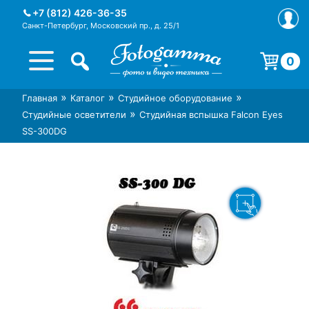
Skip
+7 (812) 426-36-35
to
Санкт-Петербург, Московский пр., д. 25/1
content
0
Корзина пуста.
»
»
»
Главная
Каталог
Студийное оборудование
Интернет-магазин фототехники
Магазин фотоаксессуаров foto-
»
Студийные осветители
Студийная вспышка Falcon Eyes
Foto-Gamma в СПб
gamma.ru
SS-300DG