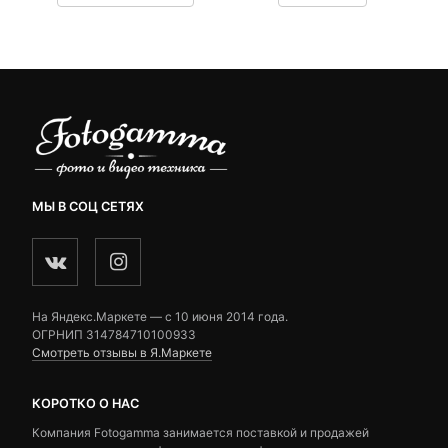
23,470 ₽.
составляла
customer
customer
24,200 ₽.
ratings
ratings
МЫ В СОЦ СЕТЯХ
На Яндекс.Маркете — c 10 июня 2014 года.
ОГРНИП 314784710100933
Смотреть отзывы в Я.Маркете
КОРОТКО О НАС
Компания Fotogamma занимается поставкой и продажей