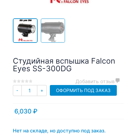
Студийная вспышка Falcon
Eyes SS-300DG
Добавить отзыв
0
5
0
Количество
ОФОРМИТЬ ПОД ЗАКАЗ
-
+
out
of
based
6,030
₽
on
customer
ratings
Нет на складе, но доступно под заказ.