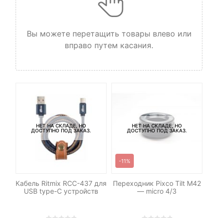
Вы можете перетащить товары влево или
вправо путем касания.
НЕТ НА СКЛАДЕ, НО
НЕТ НА СКЛАДЕ, НО
ДОСТУПНО ПОД ЗАКАЗ.
ДОСТУПНО ПОД ЗАКАЗ.
-11%
Кабель Ritmix RCC-437 для
Переходник Pixco Tilt M42
Со
USB type-C устройств
— micro 4/3