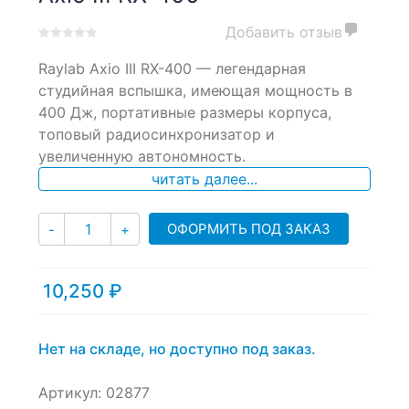
Добавить отзыв
0
5
0
Raylab Axio III RX-400 — легендарная
out
of
студийная вспышка, имеющая мощность в
based
400 Дж, портативные размеры корпуса,
on
топовый радиосинхронизатор и
customer
ratings
увеличенную автономность.
читать далее...
Количество
ОФОРМИТЬ ПОД ЗАКАЗ
-
+
10,250
₽
Нет на складе, но доступно под заказ.
Артикул:
02877