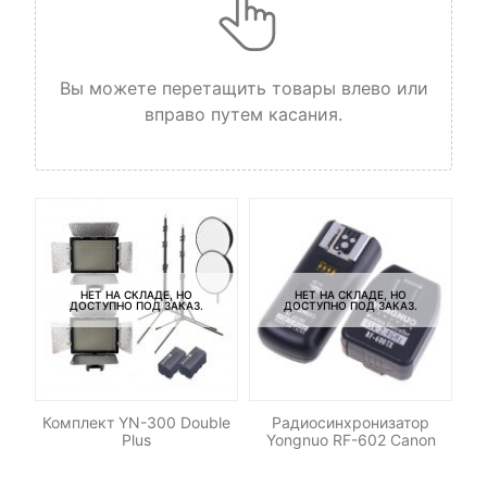
Вы можете перетащить товары влево или
вправо путем касания.
НЕТ НА СКЛАДЕ, НО
НЕТ НА СКЛАДЕ, НО
ДОСТУПНО ПОД ЗАКАЗ.
ДОСТУПНО ПОД ЗАКАЗ.
-
Комплект YN-300 Double
Радиосинхронизатор
К
Plus
Yongnuo RF-602 Canon