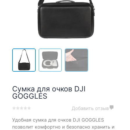
Сумка для очков DJI
GOGGLES
Добавить отзыв
0
5
0
Удобная сумка для очков DJI GOGGLES
out
of
позволит комфортно и безопасно хранить и
based