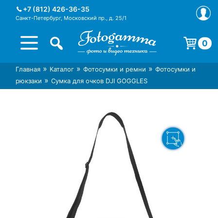
Skip
+7 (812) 426-36-35
to
Санкт-Петербург, Московский пр., д. 25/1
content
0
Корзина пуста.
»
»
»
Главная
Каталог
Фотосумки и ремни
Фотосумки и
Интернет-магазин фототехники
Магазин фотоаксессуаров foto-
»
рюкзаки
Сумка для очков DJI GOGGLES
Foto-Gamma в СПб
gamma.ru