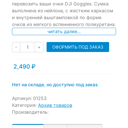
перевозить ваши очки DJI Goggles. Сумка
on
выполнена из нейлона, с жестким каркасом
customer
ratings
и внутренней выштамповкой по форме
очков из мягкого вспенненного полиуретана.
читать далее...
Количество
ОФОРМИТЬ ПОД ЗАКАЗ
-
+
2,490
₽
Нет на складе, но доступно под заказ.
Артикул:
01253
Категория:
Архив товаров
Производитель: