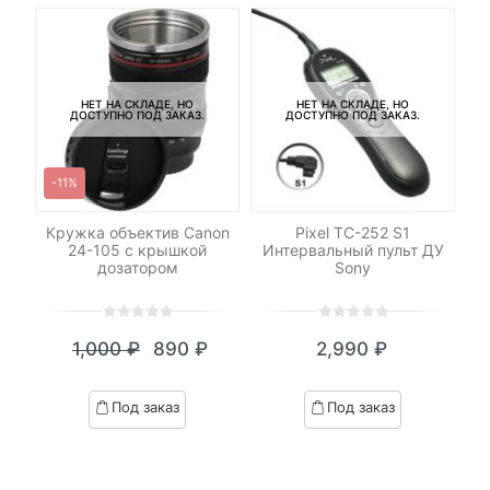
НЕТ НА СКЛАДЕ, НО
НЕТ НА СКЛАДЕ, НО
ДОСТУПНО ПОД ЗАКАЗ.
ДОСТУПНО ПОД ЗАКАЗ.
-11%
Кружка объектив Canon
Pixel TC-252 S1
Со
24-105 c крышкой
Интервальный пульт ДУ
дозатором
Sony
0
5
0
0
5
0
₽
1,000
₽
890
₽
2,990
₽
out
out
я
начальная
Текущая
Первоначальная
of
of
цена:
цена
based
based
Под заказ
Под заказ
on
on
₽.
вляла
890 ₽.
составляла
customer
customer
 ₽.
1,000 ₽.
ratings
ratings