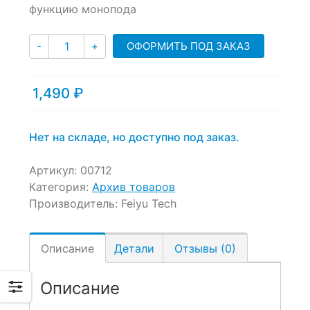
функцию монопода
on
customer
Количество
ratings
ОФОРМИТЬ ПОД ЗАКАЗ
-
+
1,490
₽
Нет на складе, но доступно под заказ.
Артикул:
00712
Категория:
Архив товаров
Производитель:
Feiyu Tech
Описание
Детали
Отзывы (0)
Описание