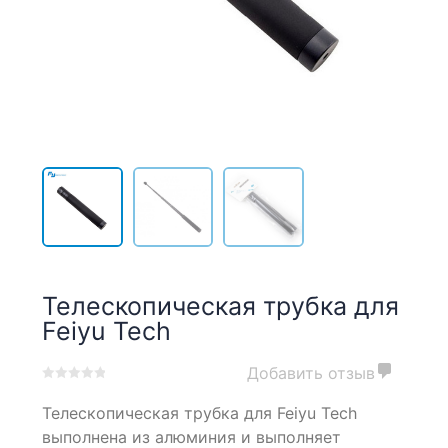
Телескопическая трубка для
Feiyu Tech
Добавить отзыв
0
5
0
Телескопическая трубка для Feiyu Tech
out
of
выполнена из алюминия и выполняет
based