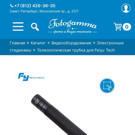
Skip
+7 (812) 426-36-35
to
Санкт-Петербург, Московский пр., д. 25/1
content
0
Корзина пуста.
»
»
»
Главная
Каталог
Видеооборудование
Электронные
Интернет-магазин фототехники
Магазин фотоаксессуаров foto-
»
стедикамы
Телескопическая трубка для Feiyu Tech
Foto-Gamma в СПб
gamma.ru