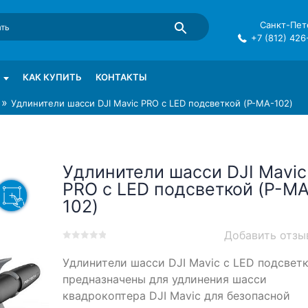
Санкт-Пете
+7 (812) 426
mma в СПб
КАК КУПИТЬ
КОНТАКТЫ
»
Удлинители шасси DJI Mavic PRO с LED подсветкой (P-MA-102)
Удлинители шасси DJI Mavic
PRO с LED подсветкой (P-MA
102)
Добавить отзы
0
5
0
Удлинители шасси DJI Mavic с LED подсвет
out
of
предназначены для удлинения шасси
based
квадрокоптера DJI Mavic для безопасной
on