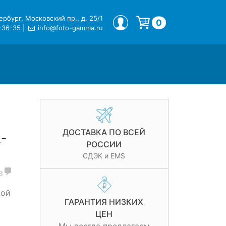
рбург, Московский пр., д. 25/1
МОЙ ПРОФИЛЬ
0
-36-35
|
info@foto-gamma.ru
Корзина пуста.
ДОСТАВКА ПО ВСЕЙ
-
РОССИИ
СДЭК и EMS
в
кой
ГАРАНТИЯ НИЗКИХ
ЦЕН