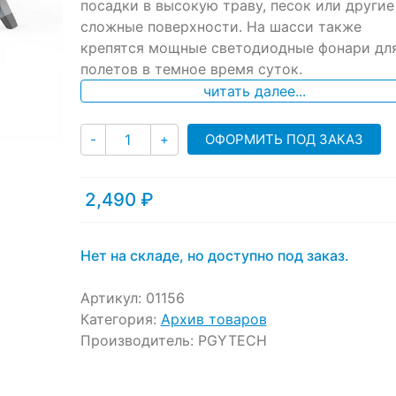
посадки в высокую траву, песок или другие
customer
ratings
сложные поверхности. На шасси также
крепятся мощные светодиодные фонари дл
полетов в темное время суток.
читать далее...
Количество
ОФОРМИТЬ ПОД ЗАКАЗ
-
+
2,490
₽
Нет на складе, но доступно под заказ.
Артикул:
01156
Категория:
Архив товаров
Производитель:
PGYTECH