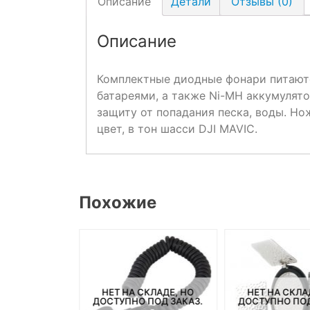
Описание
Детали
Отзывы (0)
Описание
Комплектные диодные фонари питаютс
батареями, а также Ni-MH аккумулято
защиту от попадания песка, воды. Н
цвет, в тон шасси DJI MAVIC.
Похожие
НАЛИЧИИ
НЕТ НА СКЛАДЕ, НО
НЕТ НА СКЛА
ДОСТУПНО ПОД ЗАКАЗ.
ДОСТУПНО ПОД